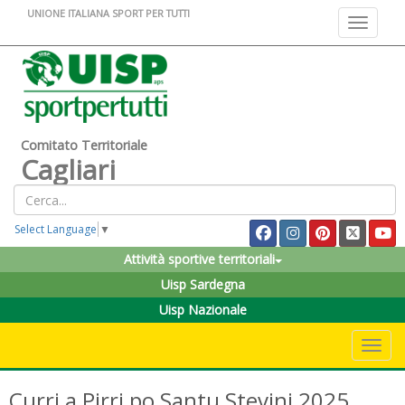
UNIONE ITALIANA SPORT PER TUTTI
Toggle na
Comitato Territoriale
Cagliari
Select Language
▼
Attività sportive territoriali
Uisp Sardegna
Uisp Nazionale
Toggle 
Curri a Pirri po Santu Stevini 2025