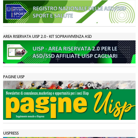
Ddl Lobby, Uisp: “Il Parlamento valorizzi le nostre specificità"
AREA RISERVATA UISP 2.0 - KIT SOPRAVVIVENZA ASD
PAGINE UISP
La formazione Uisp rallenta ma prosegue anche in estate
UISPRESS