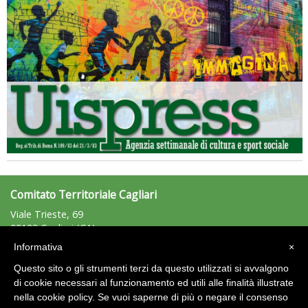
Tiziano Pesce nel Cda di Fondazione Terzjus: prima riunione a
Roma
Comitato Territoriale Cagliari
Viale Trieste, 69
09123 Cagliari (CA)
Tel: +39.328.6415477 - Fax: n.d.
Informativa
×
cagliari@uisp.it
e-mail:
Questo sito o gli strumenti terzi da questo utilizzati si avvalgono
C.F.: 92012220924
di cookie necessari al funzionamento ed utili alle finalità illustrate
nella cookie policy. Se vuoi saperne di più o negare il consenso
Area Riservata 2.0