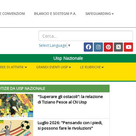
E CONVENZIONI
BILANCIO E SOSTEGNI P.A.
SAFEGUARDING
Select Language
▼
Uisp Nazionale
REE DI ATTIVITA'
GRANDI EVENTI UISP
LE RUBRICHE
TIZIE DA UISP NAZIONALE
"Superare gli ostacoli": la relazione
di Tiziano Pesce al CN Uisp
Luglio 2026: "Pensando con i piedi,
si possono fare le rivoluzioni"