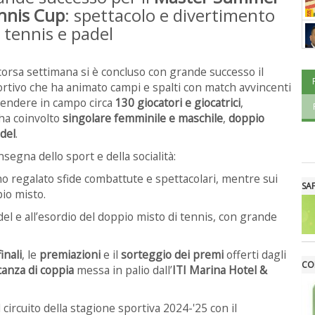
nnis Cup
: spettacolo e divertimento
 tennis e padel
corsa settimana si è concluso con grande successo il
tivo che ha animato campi e spalti con match avvincenti
scendere in campo circa
130 giocatori e giocatrici
,
 ha coinvolto
singolare femminile e maschile
,
doppio
del
.
nsegna dello sport e della socialità:
nno regalato sfide combattute e spettacolari, mentre sui
SA
pio misto.
del e all’esordio del doppio misto di tennis, con grande
finali
, le
premiazioni
e il
sorteggio dei premi
offerti dagli
CO
canza di coppia
messa in palio dall’
ITI Marina Hotel &
 circuito della stagione sportiva 2024-'25 con il