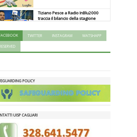
Tiziano Pesce a Radio InBlu2000
traccia il bilancio della stagione
FACEBOOK
TWITTER
INSTAGRAM
WATSHAPP
Ddl Lobby, Uisp: “Il Parlamento
valorizzi le nostre specificità"
RESERVED
La formazione Uisp rallenta ma
prosegue anche in estate
FEGUARDING POLICY
Tiziano Pesce nel Cda di
Fondazione Terzjus: prima riunione
a Roma
NTATTI UISP CAGLIARI