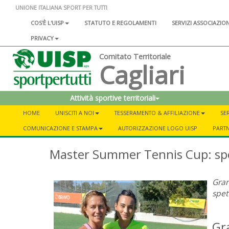
UNIONE ITALIANA SPORT PER TUTTI
COS'È L'UISP
STATUTO E REGOLAMENTI
SERVIZI ASSOCIAZIO
PRIVACY
Comitato Territoriale
Cagliari
Attività sportive territoriali
HOME
UNISCITI A NOI
TESSERAMENTO & AFFILIAZIONE
SER
COMUNICAZIONE E STAMPA
AUTORIZZAZIONE LOGO UISP
PART
Master Summer Tennis Cup: spe
Gran
spet
Gr