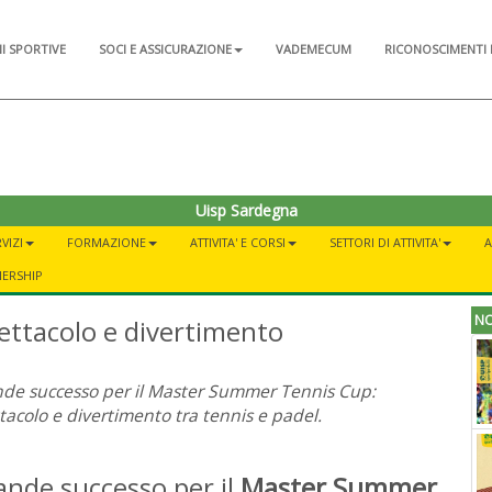
NI SPORTIVE
SOCI E ASSICURAZIONE
VADEMECUM
RICONOSCIMENTI 
Uisp Sardegna
VIZI
FORMAZIONE
ATTIVITA' E CORSI
SETTORI DI ATTIVITA'
A
NERSHIP
NO
ttacolo e divertimento
de successo per il Master Summer Tennis Cup:
tacolo e divertimento tra tennis e padel.
ande successo per il
Master Summer