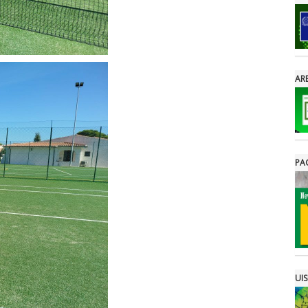
ARE
PA
UIS