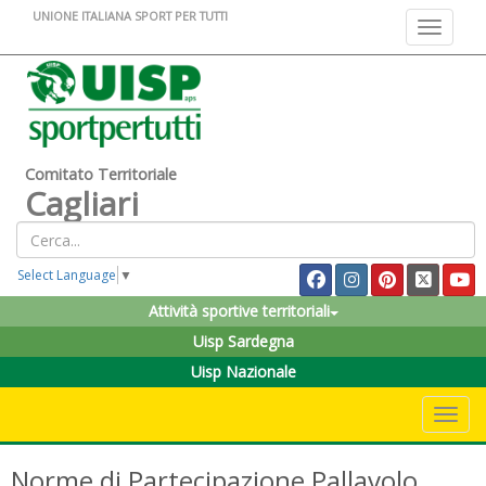
UNIONE ITALIANA SPORT PER TUTTI
Toggle na
Comitato Territoriale
Cagliari
Select Language
▼
Attività sportive territoriali
Uisp Sardegna
Uisp Nazionale
Toggle 
Norme di Partecipazione Pallavolo