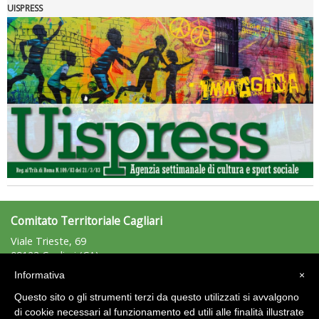
UISPRESS
Tiziano Pesce nel Cda di Fondazione Terzjus: prima riunione a
Roma
Comitato Territoriale Cagliari
Viale Trieste, 69
09123 Cagliari (CA)
Tel: +39.328.6415477 - Fax: n.d.
Informativa
×
cagliari@uisp.it
e-mail:
Questo sito o gli strumenti terzi da questo utilizzati si avvalgono
C.F.: 92012220924
di cookie necessari al funzionamento ed utili alle finalità illustrate