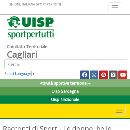
UNIONE ITALIANA SPORT PER TUTTI
Toggle na
Comitato Territoriale
Cagliari
Select Language
▼
Attività sportive territoriali
Uisp Sardegna
Uisp Nazionale
Toggle 
Racconti di Sport - Le donne, belle