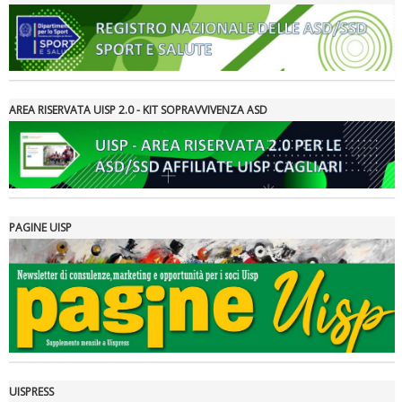
Ddl Lobby, Uisp: “Il Parlamento valorizzi le nostre specificità"
AREA RISERVATA UISP 2.0 - KIT SOPRAVVIVENZA ASD
PAGINE UISP
La formazione Uisp rallenta ma prosegue anche in estate
UISPRESS