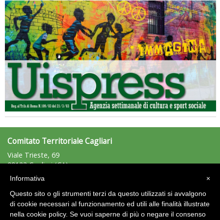
Tiziano Pesce nel Cda di Fondazione Terzjus: prima riunione a
Roma
Comitato Territoriale Cagliari
Viale Trieste, 69
09123 Cagliari (CA)
Tel: +39.328.6415477 - Fax: n.d.
Informativa
×
cagliari@uisp.it
e-mail:
Questo sito o gli strumenti terzi da questo utilizzati si avvalgono
C.F.: 92012220924
di cookie necessari al funzionamento ed utili alle finalità illustrate
nella cookie policy. Se vuoi saperne di più o negare il consenso