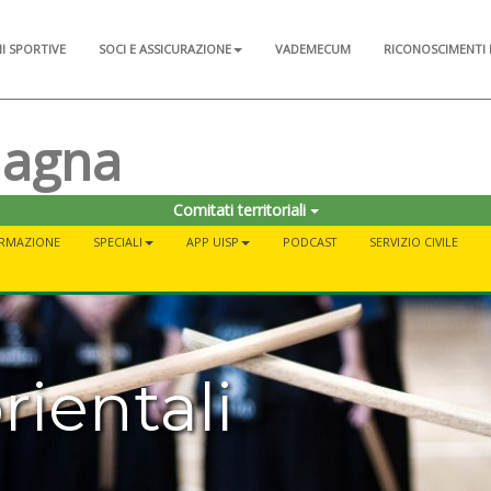
NI SPORTIVE
SOCI E ASSICURAZIONE
VADEMECUM
RICONOSCIMENTI 
magna
Comitati territoriali
RMAZIONE
SPECIALI
APP UISP
PODCAST
SERVIZIO CIVILE
rientali