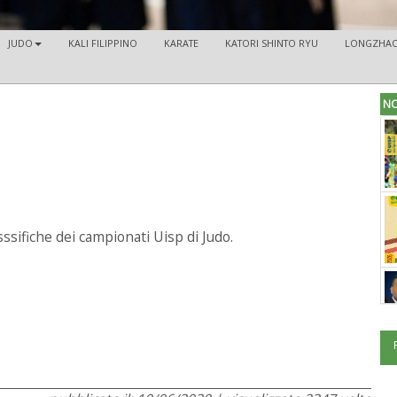
JUDO
KALI FILIPPINO
KARATE
KATORI SHINTO RYU
LONGZHA
NO
sssifiche dei campionati Uisp di Judo.