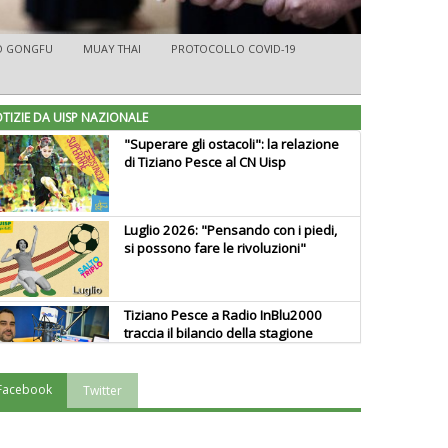
O GONGFU
MUAY THAI
PROTOCOLLO COVID-19
TIZIE DA UISP NAZIONALE
"Superare gli ostacoli": la relazione
di Tiziano Pesce al CN Uisp
Luglio 2026: "Pensando con i piedi,
si possono fare le rivoluzioni"
Tiziano Pesce a Radio InBlu2000
traccia il bilancio della stagione
Facebook
Twitter
Ddl Lobby, Uisp: “Il Parlamento
valorizzi le nostre specificità"