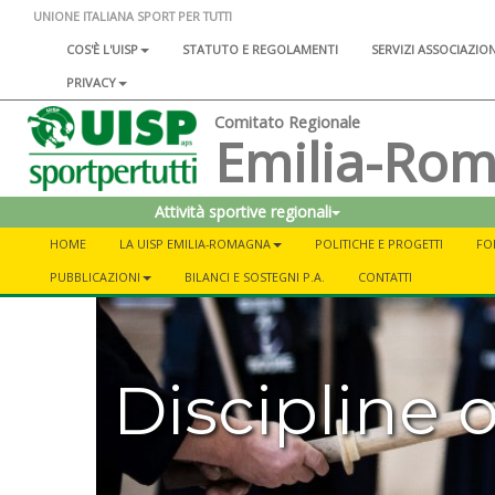
UNIONE ITALIANA SPORT PER TUTTI
COS'È L'UISP
STATUTO E REGOLAMENTI
SERVIZI ASSOCIAZIO
PRIVACY
Comitato Regionale
Emilia-Ro
Attività sportive regionali
HOME
LA UISP EMILIA-ROMAGNA
POLITICHE E PROGETTI
FO
PUBBLICAZIONI
BILANCI E SOSTEGNI P.A.
CONTATTI
Discipline o