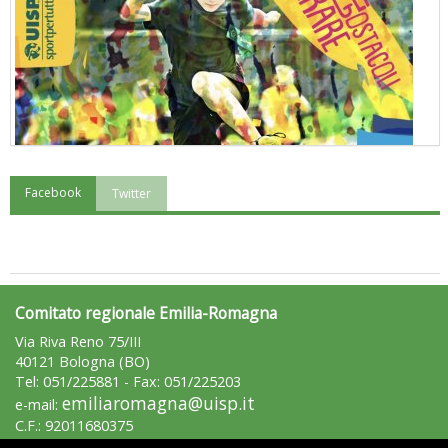
Facebook
Twitter
"Superare gli ostacoli": la relazione di Tiziano Pesce al CN Uisp
Comitato regionale Emilia-Romagna
Via Riva Reno 75/III
40121 Bologna (BO)
Tel: 051/225881 - Fax: 051/225203
emiliaromagna@uisp.it
e-mail:
C.F.: 92011680375