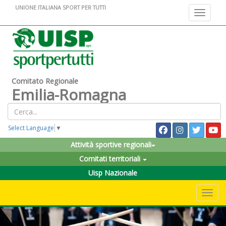
UNIONE ITALIANA SPORT PER TUTTI
Toggle na
Comitato Regionale
Emilia-Romagna
Select Language
▼
Attività sportive regionali
Comitati territoriali
Uisp Nazionale
Toggle 