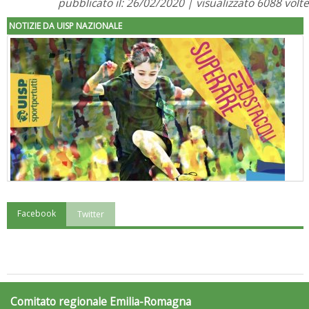
pubblicato il: 26/02/2020 | visualizzato 6088 volte
NOTIZIE DA UISP NAZIONALE
Facebook
Twitter
"Superare gli ostacoli": la relazione di Tiziano Pesce al CN Uisp
Comitato regionale Emilia-Romagna