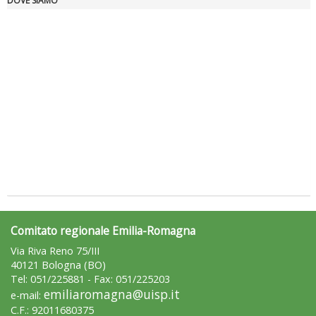
DOVE SIAMO
Tiziano Pesce nel Cda di Fondazione Terzjus: prima riunione a
Roma
Comitato regionale Emilia-Romagna
Via Riva Reno 75/III
40121 Bologna (BO)
Tel: 051/225881 - Fax: 051/225203
emiliaromagna@uisp.it
e-mail:
C.F.: 92011680375