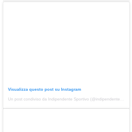
Luglio 2026: "Pensando con i piedi, si possono fare le
rivoluzioni"
Visualizza questo post su Instagram
Tiziano Pesce a Radio InBlu2000 traccia il bilancio della stagione
Un post condiviso da Indipendente Sportivo (@indipendente_sportivo)