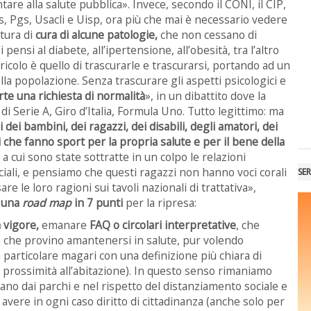
are alla salute pubblica». Invece, secondo il CONI, il CIP,
s, Pgs, Usacli e Uisp, ora più che mai è necessario vedere
ttura di
cura di alcune patologie,
che non cessano di
ensi al diabete, all’ipertensione, all’obesità, tra l’altro
ericolo è quello di trascurarle e trascurarsi, portando ad un
lla popolazione. Senza trascurare gli aspetti psicologici e
rte una richiesta di normalità
», in un dibattito dove la
di Serie A, Giro d’Italia, Formula Uno. Tutto legittimo: ma
i dei bambini, dei ragazzi, dei disabili, degli amatori, dei
i che fanno sport per la propria salute e per il bene della
 a cui sono state sottratte in un colpo le relazioni
ociali, e pensiamo che questi ragazzi non hanno voci corali
SER
e le loro ragioni sui tavoli nazionali di trattativa»,
o
una
road map
in 7 punti
per la ripresa:
n vigore,
emanare
FAQ o circolari interpretative
, che
ne che provino amantenersi in salute, pur volendo
in particolare magari con una definizione più chiara di
i prossimità all’abitazione). In questo senso rimaniamo
tano dai parchi e nel rispetto del distanziamento sociale e
avere in ogni caso diritto di cittadinanza (anche solo per