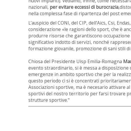
nuovi impianti). Vediamo, infine, come necessar
nazionali,
per evitare eccessi di burocrazia
,disto
nella complessa fase di ripartenza del post eme
L’auspicio del CONI, del CIP, dell’Aics, Csi, Enda
considerazione «le ragioni dello sport, che è an
produrre risorse che garantiscono occupazione a 
significativo indotto di servizi, nonché rappres
formazione giovanile, promozione di sani stili di v
Chiosa del Presidente Uisp Emilia-Romagna
Mau
evento straordinario, si è messa a disposizione d
emergenze in ambito sportivo che per la realizzaz
questo periodo ci si è concentrati prioritariame
Associazioni sportive, ma è necesario attivare al
sportivi del nostro territorio per farsi trovare p
strutture sportive."