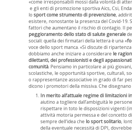
«come irresponsabili mossi dalla volontà di attent
e gli enti di promozione sportiva Aics, Csi, Enda
lo
sport come strumento di prevenzione
, addiri
esistere, nonostante la presenza del Covid-19. Si p
fattori che aumentano il rischio di contagio. Il p
peggioramento dello stato di salute generale
de
sociali: quella dei firmatari della lettera è una «
fo
voce dello sport manca. «Si discute di ripartenza 
dobbiamo anche iniziare a considerare
le ragion
dilettanti, dei professionisti e degli appassionat
comunità
. Pensiamo in particolare ai più giovani,
scolastiche, le opportunità sportive, culturali, s
o rappresentanze associative in grado di far pesar
dicono i promotori della missiva. Che disegnan
In merito all’attuale regime di limitazioni i
aiutino a togliere dall’ambiguità le perso
rispettare in toto le disposizioni vigenti (
attività motoria permessa e del concetto d
sempre dell’idea che
lo sport solitario
, lon
della eventuale necessità di DPI, dovrebbe 