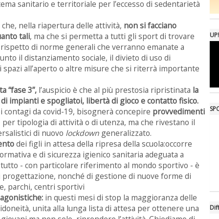
ema sanitario e territoriale per l’eccesso di sedentarietà
che, nella riapertura delle attività,
non si facciano
UP!
anto tali
, ma che si permetta a tutti gli sport di trovare
l rispetto di norme generali che verranno emanate a
nto il distanziamento sociale, il divieto di uso di
 di spazi all’aperto o altre misure che si riterrà importante
a “fase 3”,
l’auspicio è che al più prestosia ripristinata
la
di impianti e spogliatoi, libertà di gioco e contatto fisico.
SPO
dei contagi da covid-19, bisognerà concepire
provvedimenti
er tipologia di attività o di utenza, ma che rivestano il
ersalistici di nuovo
lockdown
generalizzato.
mento
dei figli in attesa della ripresa della scuola:occorre
normativa e di sicurezza igienico sanitaria adeguata a
tutto - con particolare riferimento al mondo sportivo - è
 di progettazione, nonché di gestione di nuove forme di
e, parchi, centri sportivi
 agonistiche:
in questi mesi di stop la maggioranza delle
 idoneità, unita alla lunga lista di attesa per ottenere una
Dif
, giovani ma non solo, riprendere l’attività. Chiediamo di