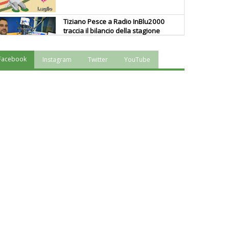
Tiziano Pesce a Radio InBlu2000
traccia il bilancio della stagione
Facebook
Instagram
Twitter
YouTube
Ddl Lobby, Uisp: “Il Parlamento
valorizzi le nostre specificità"
La formazione Uisp rallenta ma
prosegue anche in estate
Tiziano Pesce nel Cda di
Fondazione Terzjus: prima riunione
a Roma