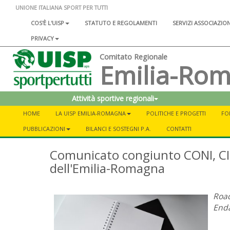
UNIONE ITALIANA SPORT PER TUTTI
COS'È L'UISP
STATUTO E REGOLAMENTI
SERVIZI ASSOCIAZIO
PRIVACY
Comitato Regionale
Emilia-Ro
Attività sportive regionali
HOME
LA UISP EMILIA-ROMAGNA
POLITICHE E PROGETTI
FO
PUBBLICAZIONI
BILANCI E SOSTEGNI P.A.
CONTATTI
Comunicato congiunto CONI, CIP
dell'Emilia-Romagna
Road
Enda