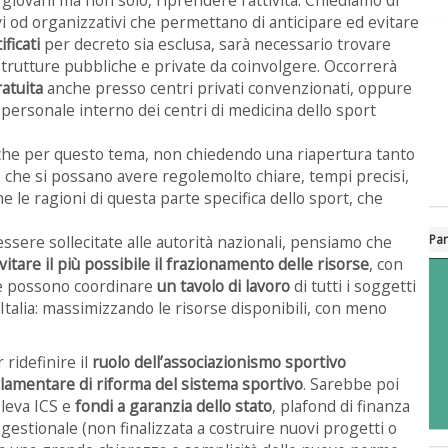
i od organizzativi che permettano di anticipare ed evitare
ificati
per decreto sia esclusa, sarà necessario trovare
strutture pubbliche e private da coinvolgere. Occorrerà
ratuita
anche presso centri privati convenzionati, oppure
l personale interno dei centri di medicina dello sport
che per questo tema, non chiedendo una riapertura tanto
 che si possano avere regolemolto chiare, tempi precisi,
 le ragioni di questa parte specifica dello sport, che
Par
sere sollecitate alle autorità nazionali, pensiamo che
vitare il più possibile il frazionamento delle risorse
, con
he possono coordinare
un tavolo di lavoro
di tutti i soggetti
 Italia: massimizzando le risorse disponibili, con meno
ridefinire il
ruolo dell’associazionismo sportivo
arlamentare di riforma del sistema sportivo
. Sarebbe poi
 leva ICS e
fondi a garanzia dello stato
, plafond di finanza
 gestionale (non finalizzata a costruire nuovi progetti o