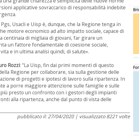
ia una grande chiarezza e semplicità delle nuove norme
rsioni applicative sovraccarico di responsabilità indebite
Bri
rgenza.
s, Pgs, Usacli e Uisp è, dunque, che la Regione tenga in
che motore economico ad alto impatto sociale, capace di
centinaia di migliaia di giovani, far girare un
enta un fattore fondamentale di coesione sociale,
ita e in ultima analisi quindi, di salute».
ro Rozzi
: "La Uisp, fin dai primi momenti di questo
For
ella Regione per collaborare, sia sulla gestione delle
ione di progetti e ipotesi di lavoro sulla ripartenza. In
nte a porre maggiore attenzione sulle famiglie e sulle
 più presto un confronto con i gestori degli impianti
ronti alla ripartenza, anche dal punto di vista delle
pubblicato il: 27/04/2020 | visualizzato 8221 volte