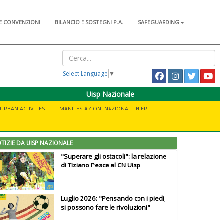
E CONVENZIONI
BILANCIO E SOSTEGNI P.A.
SAFEGUARDING
Select Language
▼
Uisp Nazionale
URBAN ACTIVITIES
MANIFESTAZIONI NAZIONALI IN ER
TIZIE DA UISP NAZIONALE
"Superare gli ostacoli": la relazione
di Tiziano Pesce al CN Uisp
Luglio 2026: "Pensando con i piedi,
si possono fare le rivoluzioni"