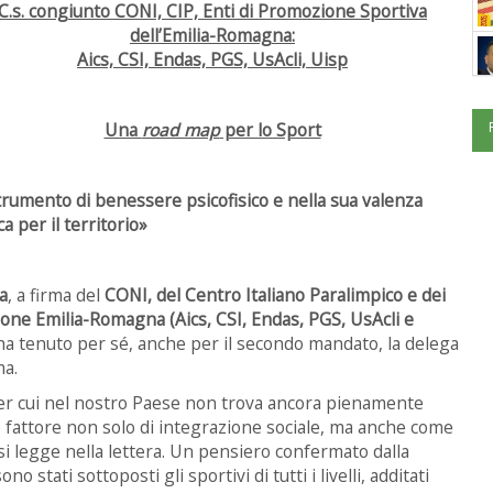
C.s. congiunto CONI, CIP, Enti di Promozione Sportiva
dell’Emilia-Romagna:
Aics, CSI, Endas, PGS, UsAcli, Uisp
Una
road map
per lo Sport
trumento di benessere psicofisico e nella sua valenza
 per il territorio»
a
, a firma del
CONI, del Centro Italiano Paralimpico e dei
ione Emilia-Romagna (Aics, CSI, Endas, PGS, UsAcli e
 ha tenuto per sé, anche per il secondo mandato, la delega
ma.
per cui nel nostro Paese non trova ancora pienamente
me fattore non solo di integrazione sociale, ma anche come
», si legge nella lettera. Un pensiero confermato dalla
 stati sottoposti gli sportivi di tutti i livelli, additati