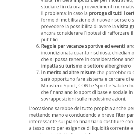
studiare fin da ora provvedimenti normativ
il problema: in caso la
proroga di tutti i cert
forme di mobilitazione di nuove risorse o 
prevedere la possibilità di avere la
visita g
ancora considerare l’ipotesi di rafforzare i
pubblici.
Regole per vacanze sportive ed eventi
: an
incondizionata quanto rischiosa, chiediamo
che si possa tenere in considerazione anche
impatta su turismo e settore alberghiero
.
In merito ad altre misure
che potrebbero es
sarà opportuno fare sistema e cercare di
e
Ministero Sport, CONI e Sport e Salute c
che finanziano lo sport di base e sociale in
sovrapposizioni sulle medesime azioni.
L’occasione sarebbe del tutto propizia anche per 
mettendo mano e concludendo a breve
l’iter p
interessante sul piano finanziario costituire con
a tasso zero per esigenze di liquidità corrente e