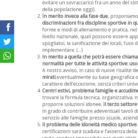
evitare un sovraccarico fra un anno del sist
della popolazione oggi).
In merito invece alla fase due
, proponiamo 
discriminazioni fra discipline sportive in qu
forme e modi di allenamento e pratica, ne
livello nazionale, quali possono essere appu
spogliatoi, la sanificazione dei locali, l’uso
implementare. (…)
In merito a quella che potrà essere chiamat
normalità per tutte le attività sportive: uso 
A nostro avviso, in caso di nuove risalite 
mirati
,eventualmente su base geografica o p
carattere dell’eccezione, senza criteri univ
Centri estivi, problema famiglie e accudi
trovare la formula tecnica, organizzativa, 
proporre soluzioni idonee.
Il terzo settore
in grado di contribuire adeventuali tavoli
servizio alle famiglie presso scuole, aziend
Il problema delle idoneità medico sportive
certificazioni sarà scaduta e l’assenza della
visita, renderà impossibile per molti atleti