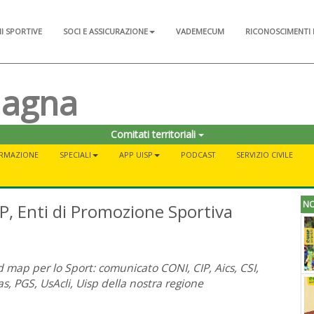
NI SPORTIVE
SOCI E ASSICURAZIONE
VADEMECUM
RICONOSCIMENTI 
magna
Comitati territoriali
RMAZIONE
SPECIALI
APP UISP
PODCAST
SERVIZIO CIVILE
NO
, Enti di Promozione Sportiva
 map per lo Sport: comunicato CONI, CIP, Aics, CSI,
s, PGS, UsAcli, Uisp della nostra regione