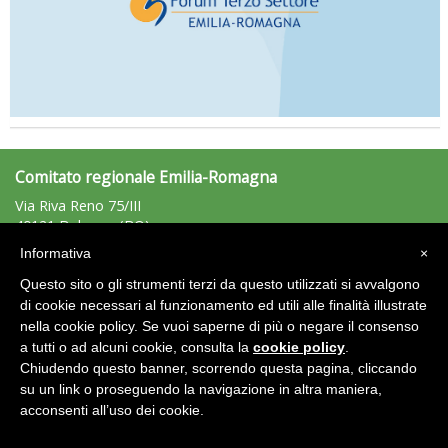
Comitato regionale Emilia-Romagna
Via Riva Reno 75/III
40121 Bologna (BO)
Tel: 051/225881 - Fax: 051/225203
Informativa
×
emiliaromagna@uisp.it
e-mail:
Questo sito o gli strumenti terzi da questo utilizzati si avvalgono
C.F.: 92011680375
di cookie necessari al funzionamento ed utili alle finalità illustrate
nella cookie policy. Se vuoi saperne di più o negare il consenso
Area Riservata 2.0
a tutti o ad alcuni cookie, consulta la
cookie policy
.
Chiudendo questo banner, scorrendo questa pagina, cliccando
su un link o proseguendo la navigazione in altra maniera,
acconsenti all’uso dei cookie.