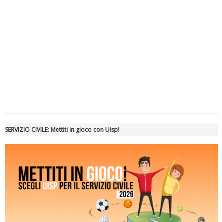
Tiziano Pesce a Radio InBlu2000 traccia il bilancio della stagione
SERVIZIO CIVILE: Mettiti in gioco con Uisp!