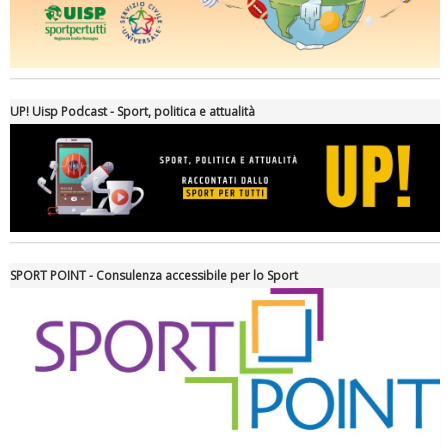
Ddl Lobby, Uisp: “Il Parlamento valorizzi le nostre specificità"
UP! Uisp Podcast - Sport, politica e attualità
SPORT POINT - Consulenza accessibile per lo Sport
La formazione Uisp rallenta ma prosegue anche in estate