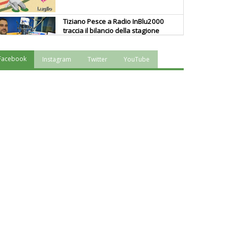
Tiziano Pesce a Radio InBlu2000
traccia il bilancio della stagione
Facebook
Instagram
Twitter
YouTube
Ddl Lobby, Uisp: “Il Parlamento
valorizzi le nostre specificità"
La formazione Uisp rallenta ma
prosegue anche in estate
Tiziano Pesce nel Cda di
Fondazione Terzjus: prima riunione
a Roma