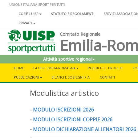
UNIONE ITALIANA SPORT PER TUTTI
COS'È L'UISP
STATUTO E REGOLAMENTI
SERVIZI ASSOCIAZIO
PRIVACY
Comitato Regionale
Emilia-Ro
Attività sportive regionali
HOME
LA UISP EMILIA-ROMAGNA
POLITICHE E PROGETTI
FO
PUBBLICAZIONI
BILANCI E SOSTEGNI P.A.
CONTATTI
Modulistica artistico
-
MODULO ISCRIZIONI 2026
-
MODULO ISCRIZIONI COPPIE 2026
-
MODULO DICHIARAZIONE ALLENATORI 2026