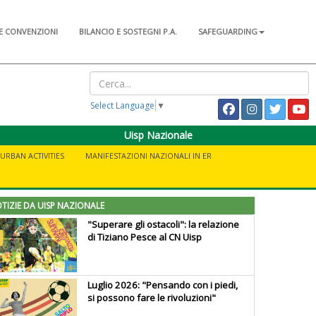
E CONVENZIONI
BILANCIO E SOSTEGNI P.A.
SAFEGUARDING
Select Language
▼
Uisp Nazionale
URBAN ACTIVITIES
MANIFESTAZIONI NAZIONALI IN ER
TIZIE DA UISP NAZIONALE
"Superare gli ostacoli": la relazione
di Tiziano Pesce al CN Uisp
Luglio 2026: "Pensando con i piedi,
si possono fare le rivoluzioni"