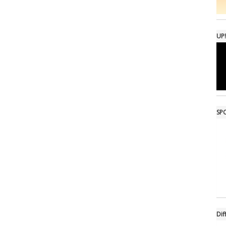
UP!
SPO
Dif