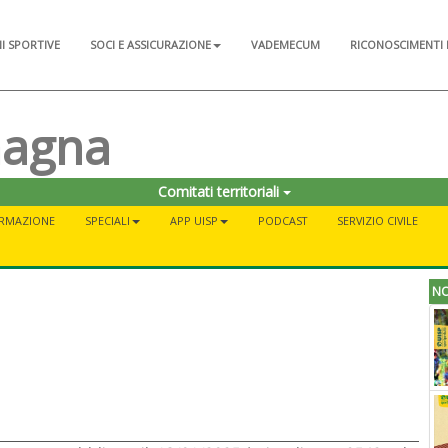
NI SPORTIVE
SOCI E ASSICURAZIONE
VADEMECUM
RICONOSCIMENTI 
magna
Comitati territoriali
RMAZIONE
SPECIALI
APP UISP
PODCAST
SERVIZIO CIVILE
NO