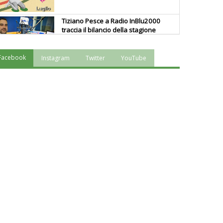
Tiziano Pesce a Radio InBlu2000
traccia il bilancio della stagione
Facebook
Instagram
Twitter
YouTube
Ddl Lobby, Uisp: “Il Parlamento
valorizzi le nostre specificità"
La formazione Uisp rallenta ma
prosegue anche in estate
Tiziano Pesce nel Cda di
Fondazione Terzjus: prima riunione
a Roma