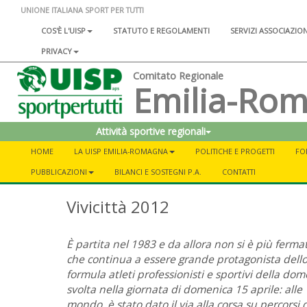
UNIONE ITALIANA SPORT PER TUTTI
COS'È L'UISP
STATUTO E REGOLAMENTI
SERVIZI ASSOCIAZIO
PRIVACY
Comitato Regionale
Emilia-Ro
Attività sportive regionali
HOME
LA UISP EMILIA-ROMAGNA
POLITICHE E PROGETTI
FO
PUBBLICAZIONI
BILANCI E SOSTEGNI P.A.
CONTATTI
Vivicittà 2012
È partita nel 1983 e da allora non si è più fermat
che continua a essere grande protagonista dello 
formula atleti professionisti e sportivi della do
svolta nella giornata di domenica 15 aprile: alle 
mondo, è stato dato il via alla corsa su percorsi 