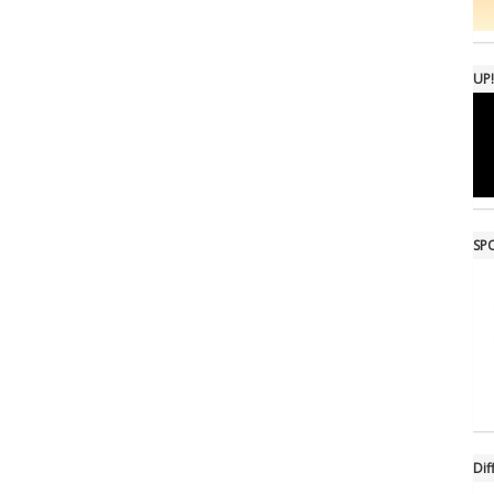
UP!
SPO
Dif