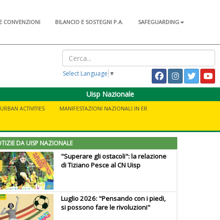
E CONVENZIONI
BILANCIO E SOSTEGNI P.A.
SAFEGUARDING
Select Language
▼
Uisp Nazionale
URBAN ACTIVITIES
MANIFESTAZIONI NAZIONALI IN ER
TIZIE DA UISP NAZIONALE
"Superare gli ostacoli": la relazione
di Tiziano Pesce al CN Uisp
Luglio 2026: "Pensando con i piedi,
si possono fare le rivoluzioni"