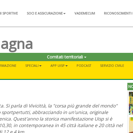
NI SPORTIVE
SOCI E ASSICURAZIONE
VADEMECUM
RICONOSCIMENTI 
magna
Comitati territoriali
RMAZIONE
SPECIALI
APP UISP
PODCAST
SERVIZIO CIVILE
NO
a. Si parla di Vivicittà, la "corsa più grande del mondo"
sportpertutti, abbracciando in un'unica, originale
menica. Quest'anno la storica manifestazione Uisp si è
10,30, in contemporanea in 45 città italiane e 20 città nel
di 12 e 4 km.