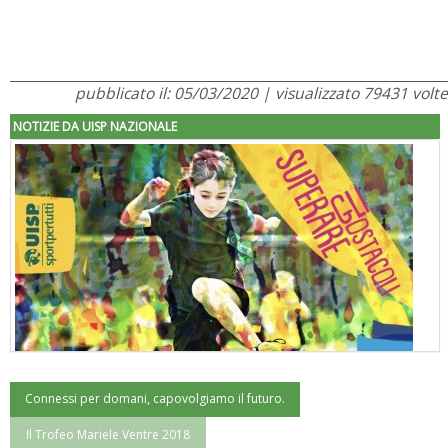
pubblicato il: 05/03/2020 | visualizzato 79431 volte
NOTIZIE DA UISP NAZIONALE
Connessi per domani, capovolgiamo il futuro.
"Superare gli ostacoli": la relazione di Tiziano Pesce al CN Uisp
Il Trofeo Mariele Ventre 2018