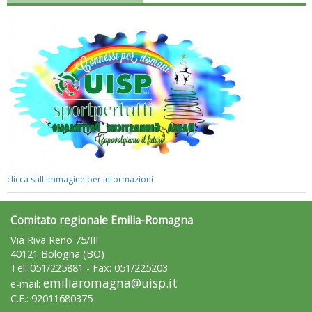
Luglio 2026: "Pensando con i piedi, si possono fare le
rivoluzioni"
clicca sull'immagine per informazioni
Comitato regionale Emilia-Romagna
Via Riva Reno 75/III
40121 Bologna (BO)
Tel: 051/225881 - Fax: 051/225203
emiliaromagna@uisp.it
e-mail:
C.F.: 92011680375