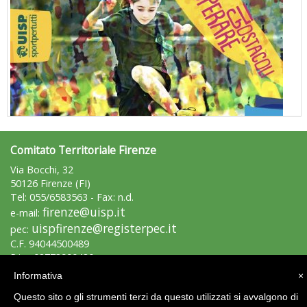
Comitato Territoriale Firenze
"Superare gli ostacoli": la relazione di Tiziano Pesce al CN Uisp
Via Bocchi, 32
50126 Firenze (FI)
Tel: 055/6583563 - Fax: n.d.
firenze@uisp.it
e-mail:
uispfirenze@registerpec.it
pec:
C.F. 94044500489
P.iva 03773990480
Informativa
×
Area Riservata 2.0
Questo sito o gli strumenti terzi da questo utilizzati si avvalgono di