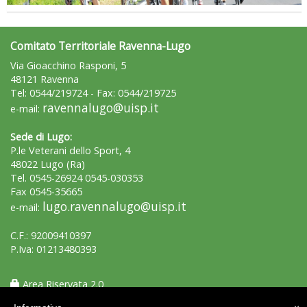
Comitato Territoriale Ravenna-Lugo
Via Gioacchino Rasponi, 5
48121 Ravenna
Tel: 0544/219724 - Fax: 0544/219725
ravennalugo@uisp.it
e-mail:
Sede di Lugo:
P.le Veterani dello Sport, 4
48022 Lugo (Ra)
Tel. 0545-26924 0545-030353
Fax 0545-35665
lugo.ravennalugo@uisp.it
e-mail:
C.F.: 92009410397
P.Iva: 01213480393
Area Riservata 2.0