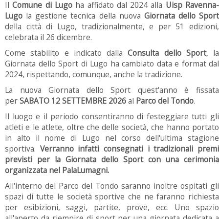
Il
Comune di Lugo
ha affidato dal 2024 alla
Uisp Ravenna
Lugo
la gestione tecnica della nuova
Giornata dello Sport
della città di Lugo, tradizionalmente, e per 51 edizioni,
celebrata il 26 dicembre.
Come stabilito e indicato dalla
Consulta dello Sport
, la
Giornata dello Sport di Lugo ha cambiato data e format dal
2024, rispettando, comunque, anche la tradizione.
La nuova Giornata dello Sport quest'anno è fissata
per
SABATO 12 SETTEMBRE 2026
al
Parco del Tondo
.
Il luogo e il periodo consentiranno di festeggiare tutti gli
atleti e le atlete, oltre che delle società, che hanno portato
in alto il nome di Lugo nel corso dell'ultima stagione
sportiva.
Verranno infatti consegnati i tradizionali prem
previsti per la Giornata dello Sport con una cerimonia
organizzata nel PalaLumagni.
All'interno del Parco del Tondo saranno inoltre ospitati gli
spazi di tutte le società sportive che ne faranno richiesta
per esibizioni, saggi, partite, prove, ecc. Uno spazio
all'aperto da riempire di sport per una giornata dedicata a