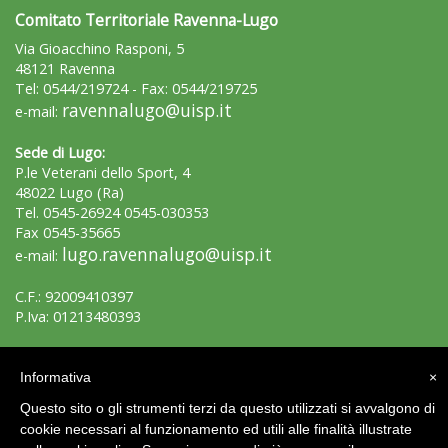
Comitato Territoriale Ravenna-Lugo
Via Gioacchino Rasponi, 5
48121 Ravenna
Tel: 0544/219724 - Fax: 0544/219725
ravennalugo@uisp.it
e-mail:
Sede di Lugo:
P.le Veterani dello Sport, 4
48022 Lugo (Ra)
Tel. 0545-26924 0545-030353
Fax 0545-35665
lugo.ravennalugo@uisp.it
e-mail:
C.F.: 92009410397
P.Iva: 01213480393
Area Riservata 2.0
Informativa
×
Questo sito o gli strumenti terzi da questo utilizzati si avvalgono di
cookie necessari al funzionamento ed utili alle finalità illustrate