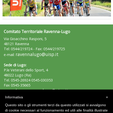
Comitato Territoriale Ravenna-Lugo
Via Gioacchino Rasponi, 5
48121 Ravenna
Tel: 0544/219724 - Fax: 0544/219725
ravennalugo@uisp.it
e-mail:
Sede di Lugo:
P.le Veterani dello Sport, 4
48022 Lugo (Ra)
Tel. 0545-26924 0545-030353
Fax 0545-35665
lugo.ravennalugo@uisp.it
e-mail:
Informativa
×
C.F.: 92009410397
Questo sito o gli strumenti terzi da questo utilizzati si avvalgono
P.Iva: 01213480393
di cookie necessari al funzionamento ed utili alle finalità illustrate