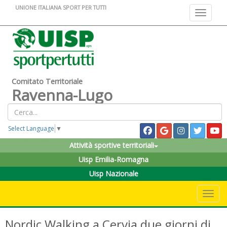
UNIONE ITALIANA SPORT PER TUTTI
Toggle na
Comitato Territoriale
Ravenna-Lugo
Select Language
▼
Attività sportive territoriali
Uisp Emilia-Romagna
Uisp Nazionale
Toggle 
Nordic Walking a Cervia due giorni di