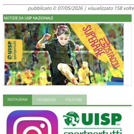
pubblicato il: 07/05/2026 | visualizzato 158 volte
NOTIZIE DA UISP NAZIONALE
INSTAGRAM
FACEBOOK
YOUTUBE
"Superare gli ostacoli": la relazione di Tiziano Pesce al CN Uisp