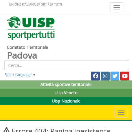
UNIONE ITALIANA SPORT PER TUTTI
Toggle na
Comitato Territoriale
Padova
Select Language
▼
Attività sportive territoriali
Uisp Veneto
Uisp Nazionale
Toggle 
Errore 404: Pagina inesistente