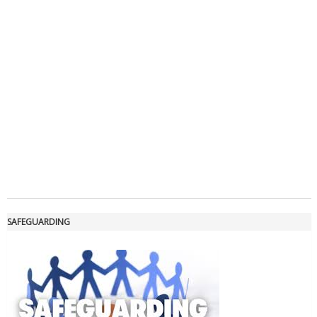
Luglio 2026: "Pensando con i piedi, si possono fare le
rivoluzioni"
Tiziano Pesce a Radio InBlu2000 traccia il bilancio della stagione
SAFEGUARDING