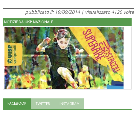
pubblicato il: 19/09/2014 | visualizzato 4120 volte
NOTIZIE DA UISP NAZIONALE
FACEBOOK
TWITTER
INSTAGRAM
"Superare gli ostacoli": la relazione di Tiziano Pesce al CN Uisp