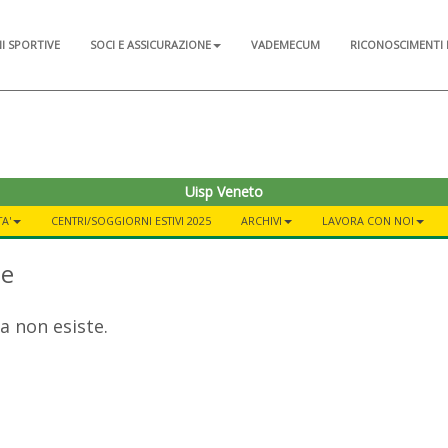
NI SPORTIVE
SOCI E ASSICURAZIONE
VADEMECUM
RICONOSCIMENTI 
Uisp Veneto
TA'
CENTRI/SOGGIORNI ESTIVI 2025
ARCHIVI
LAVORA CON NOI
te
a non esiste.