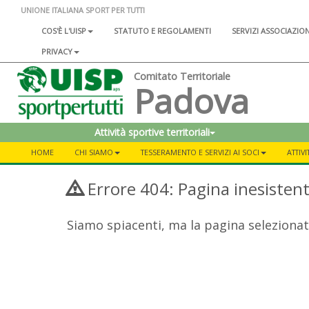
UNIONE ITALIANA SPORT PER TUTTI
COS'È L'UISP
STATUTO E REGOLAMENTI
SERVIZI ASSOCIAZIO
PRIVACY
Comitato Territoriale
Padova
Attività sportive territoriali
HOME
CHI SIAMO
TESSERAMENTO E SERVIZI AI SOCI
ATTIVI
Errore 404: Pagina inesisten
Siamo spiacenti, ma la pagina selezionat