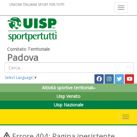
UNIONE ITALIANA SPORT PER TUTTI
Toggle na
Comitato Territoriale
Padova
Select Language
▼
Attività sportive territoriali
Uisp Veneto
Uisp Nazionale
Toggle 
Errore 404: Pagina inesistente