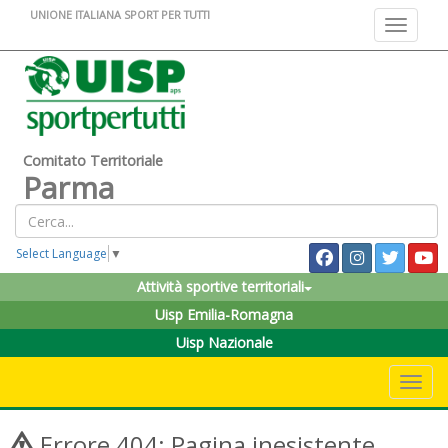
UNIONE ITALIANA SPORT PER TUTTI
Toggle na
Comitato Territoriale
Parma
Select Language
▼
Attività sportive territoriali
Uisp Emilia-Romagna
Uisp Nazionale
Toggle 
Errore 404: Pagina inesistente