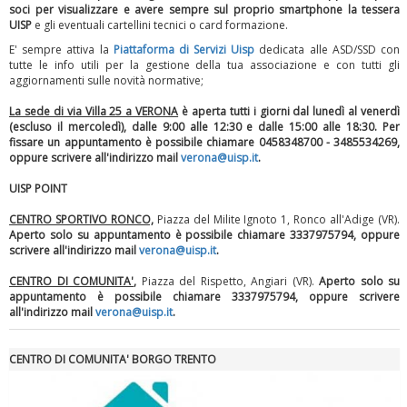
soci per visualizzare e avere sempre sul proprio smartphone la tessera
UISP
e gli eventuali cartellini tecnici o card formazione.
E' sempre attiva la
Piattaforma
di Servizi Uisp
dedicata alle ASD/SSD
con
tutte le info utili per la gestione della tua associazione e con tutti gli
Luglio 2026: "Pensando con i piedi, si possono fare le
aggiornamenti sulle novità normative;
rivoluzioni"
La sede di via Villa 25 a VERONA
è aperta tutti i giorni dal lunedì al venerdì
(escluso il mercoledì), dalle 9:00 alle 12:30 e dalle 15:00 alle 18:30.
Per
fissare un appuntamento è possibile chiamare 0458348700 - 3485534269,
oppure scrivere all'indirizzo mail
verona@uisp.it
.
UISP POINT
CENTRO SPORTIVO RONCO,
Piazza del Milite Ignoto 1, Ronco all'Adige (VR).
Aperto solo su appuntamento è possibile chiamare 3337975794, oppure
scrivere all'indirizzo mail
verona@uisp.it
.
CENTRO DI COMUNITA'
,
Piazza del Rispetto, Angiari (VR).
Aperto solo su
appuntamento è possibile chiamare 3337975794, oppure scrivere
all'indirizzo mail
verona@uisp.it
.
Tiziano Pesce a Radio InBlu2000 traccia il bilancio della stagione
CENTRO DI COMUNITA' BORGO TRENTO