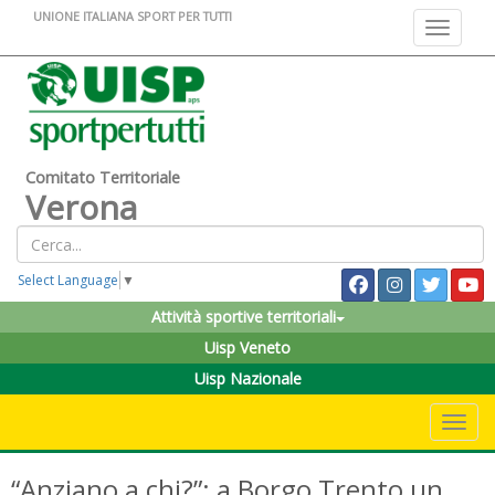
UNIONE ITALIANA SPORT PER TUTTI
Toggle na
Comitato Territoriale
Verona
Select Language
▼
Attività sportive territoriali
Uisp Veneto
Uisp Nazionale
Toggle 
“Anziano a chi?”: a Borgo Trento un