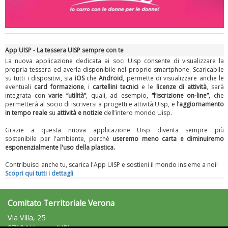
App UISP - La tessera UISP sempre con te
La nuova applicazione dedicata ai soci Uisp consente di visualizzare la
propria tessera ed averla disponibile nel proprio smartphone. Scaricabile
su tutti i dispositivi, sia
iOS
che
Android
, permette di visualizzare anche le
eventuali
card formazione
, i
cartellini tecnici
e le
licenze di attività
, sarà
integrata con
varie “utilità”
, quali, ad esempio,
“l’iscrizione on-line”
, che
permetterà al socio di iscriversi a progetti e attività Uisp, e l’
aggiornamento
in tempo reale
su
attività e notizie
dell’intero mondo Uisp.
Grazie a questa nuova applicazione Uisp diventa sempre più
sostenibile per l'ambiente, perché
useremo meno carta
e diminuiremo
esponenzialmente l'uso della plastica.
Contribuisci anche tu, scarica l'App UISP e sostieni il mondo insieme a noi!
Scopri qui tutti i dettagli
Comitato Territoriale Verona
Via Villa, 25
37124 Verona (VR)