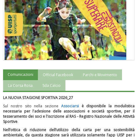
Comunicazioni
Official Facebook
Parchi e Movimento
"Superare gli ostacoli": la relazione di Tiziano Pesce al CN Uisp
La Corsa Rosa
Sda Calcio
LA NUOVA STAGIONE SPORTIVA 2026_27
Sul nostro sito nella sezione
Associarsi
è disponibile la modulistica
necessaria per l'adesione delle associazioni e società sportive, per il
tesseramento dei soci e l'iscrizione al RAS - Registro Nazionale delle Attività
Sportive
.
Nell’ottica di riduzione dell’utilizzo della carta per una sostenibilità
ambientale, da questa stagione sarà utilizzata solamente l’app UISP per i