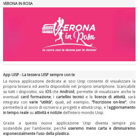
Roma
VERONA IN ROSA
App UISP - La tessera UISP sempre con te
La nuova applicazione dedicata ai soci Uisp consente di visualizzare la
propria tessera ed averla disponibile nel proprio smartphone. Scaricabile
su tutti i dispositivi, sia
iOS
che
Android
, permette di visualizzare anche le
eventuali
card formazione
, i
cartellini tecnici
e le
licenze di attività
, sarà
integrata con
varie “utilità”
, quali, ad esempio,
“l’iscrizione on-line”
, che
permetterà al socio di iscriversi a progetti e attività Uisp, e l’
aggiornamento
in tempo reale
su
attività e notizie
dell’intero mondo Uisp.
Grazie a questa nuova applicazione Uisp diventa sempre più
sostenibile per l'ambiente, perché
useremo meno carta
e diminuiremo
esponenzialmente l'uso della plastica.