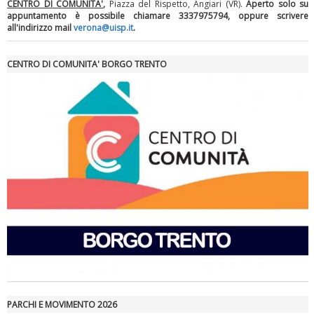
CENTRO DI COMUNITA'
,
Piazza del Rispetto, Angiari (VR).
Aperto solo su
appuntamento è possibile chiamare 3337975794, oppure scrivere
all'indirizzo mail
verona@uisp.it
.
Tiziano Pesce a Radio InBlu2000 traccia il bilancio della stagione
CENTRO DI COMUNITA' BORGO TRENTO
Ddl Lobby, Uisp: “Il Parlamento valorizzi le nostre specificità"
PARCHI E MOVIMENTO 2026