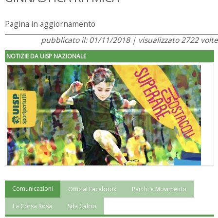
Pagina in aggiornamento
pubblicato il: 01/11/2018 | visualizzato 2722 volte
NOTIZIE DA UISP NAZIONALE
Comunicazioni
Official Facebook
Parchi e Movimento
"Superare gli ostacoli": la relazione di Tiziano Pesce al CN Uisp
La Corsa Rosa
Sda Calcio