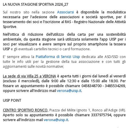
LA NUOVA STAGIONE SPORTIVA 2026_27
Sul nostro sito nella sezione
Associarsi
è disponibile la modulistica
necessaria per l'adesione delle associazioni e società sportive, per il
tesseramento dei soci e l'iscrizione al RAS - Registro Nazionale delle Attività
Sportive
.
Nell’ottica di riduzione dell’utilizzo della carta per una sostenibilità
ambientale, da questa stagione sarà utilizzata solamente l’app UISP per i
soci per visualizzare e avere sempre sul proprio smartphone la tessera
UISP
e gli eventuali cartellini tecnici o card formazione.
E' sempre attiva la
Piattaforma
di Servizi Uisp
dedicata alle ASD/SSD
con
tutte le info utili per la gestione della tua associazione e con tutti gli
Luglio 2026: "Pensando con i piedi, si possono fare le
aggiornamenti sulle novità normative;
rivoluzioni"
La sede di via Villa 25 a VERONA
è aperta tutti i giorni dal lunedì al venerdì
(escluso il mercoledì), dalle 9:00 alle 12:30 e dalle 15:00 alle 18:30.
Per
fissare un appuntamento è possibile chiamare 0458348700 - 3485534269,
oppure scrivere all'indirizzo mail
verona@uisp.it
.
UISP POINT
CENTRO SPORTIVO RONCO,
Piazza del Milite Ignoto 1, Ronco all'Adige (VR).
Aperto solo su appuntamento è possibile chiamare 3337975794, oppure
scrivere all'indirizzo mail
verona@uisp.it
.