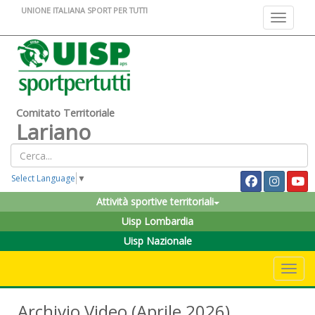
UNIONE ITALIANA SPORT PER TUTTI
Toggle na
Comitato Territoriale
Lariano
Select Language
▼
Attività sportive territoriali
Uisp Lombardia
Uisp Nazionale
Toggle 
Archivio Video (Aprile 2026)