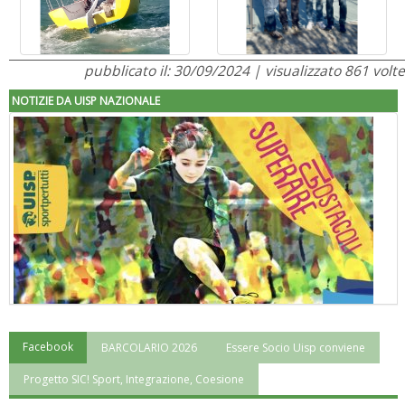
pubblicato il: 30/09/2024 | visualizzato 861 volte
NOTIZIE DA UISP NAZIONALE
Facebook
BARCOLARIO 2026
Essere Socio Uisp conviene
"Superare gli ostacoli": la relazione di Tiziano Pesce al CN Uisp
Progetto SIC! Sport, Integrazione, Coesione