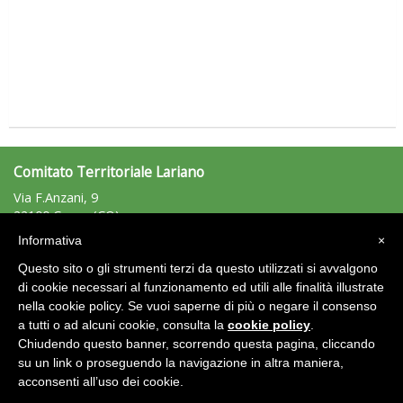
Tiziano Pesce a Radio InBlu2000 traccia il bilancio della stagione
Comitato Territoriale Lariano
Via F.Anzani, 9
22100 Como (CO)
Tel: 031/241507 - Fax: 031/241507
Informativa
×
lariano@uisp.it
e-mail:
Questo sito o gli strumenti terzi da questo utilizzati si avvalgono
C.F.: 95019330133
di cookie necessari al funzionamento ed utili alle finalità illustrate
Ddl Lobby, Uisp: “Il Parlamento valorizzi le nostre specificità"
nella cookie policy. Se vuoi saperne di più o negare il consenso
Area Riservata 2.0
a tutti o ad alcuni cookie, consulta la
cookie policy
.
Chiudendo questo banner, scorrendo questa pagina, cliccando
su un link o proseguendo la navigazione in altra maniera,
acconsenti all’uso dei cookie.