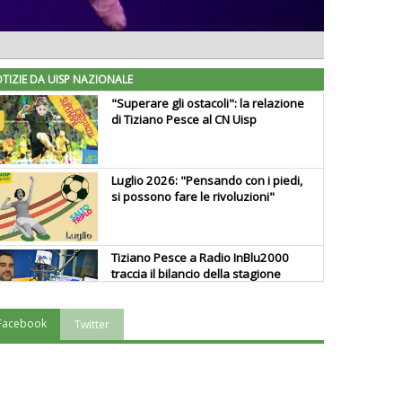
TIZIE DA UISP NAZIONALE
"Superare gli ostacoli": la relazione
di Tiziano Pesce al CN Uisp
Luglio 2026: "Pensando con i piedi,
si possono fare le rivoluzioni"
Tiziano Pesce a Radio InBlu2000
traccia il bilancio della stagione
Facebook
Twitter
Ddl Lobby, Uisp: “Il Parlamento
valorizzi le nostre specificità"