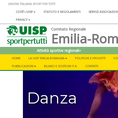
UNIONE ITALIANA SPORT PER TUTTI
COS'È L'UISP
STATUTO E REGOLAMENTI
SERVIZI ASSOCIAZIO
PRIVACY
Comitato Regionale
Emilia-Ro
Attività sportive regionali
HOME
LA UISP EMILIA-ROMAGNA
POLITICHE E PROGETTI
FO
PUBBLICAZIONI
BILANCI E SOSTEGNI P.A.
CONTATTI
Danza