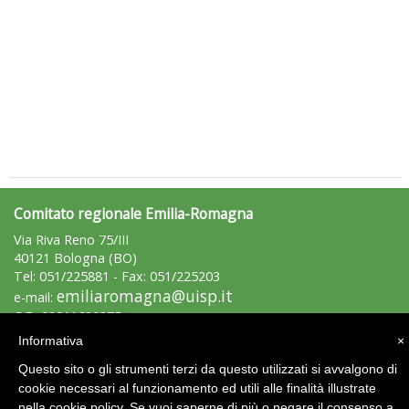
Tiziano Pesce a Radio InBlu2000 traccia il bilancio della stagione
Comitato regionale Emilia-Romagna
Via Riva Reno 75/III
40121 Bologna (BO)
Tel: 051/225881 - Fax: 051/225203
emiliaromagna@uisp.it
e-mail:
C.F.: 92011680375
Informativa
×
Area Riservata 2.0
Questo sito o gli strumenti terzi da questo utilizzati si avvalgono di
cookie necessari al funzionamento ed utili alle finalità illustrate
nella cookie policy. Se vuoi saperne di più o negare il consenso a