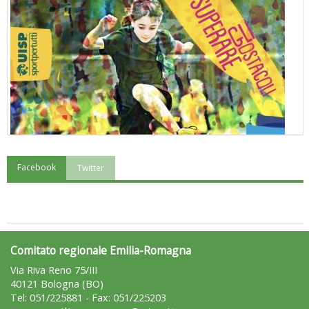
Facebook
Twitter
"Superare gli ostacoli": la relazione di Tiziano Pesce al CN Uisp
Comitato regionale Emilia-Romagna
Via Riva Reno 75/III
40121 Bologna (BO)
Tel: 051/225881 - Fax: 051/225203