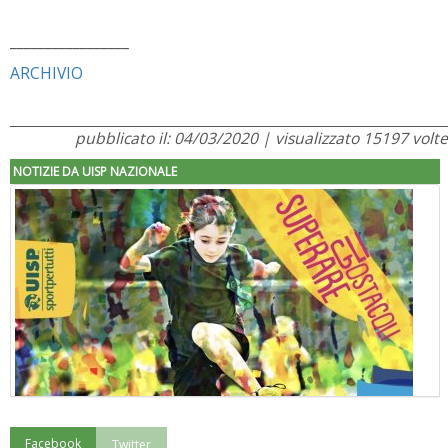
_________________
ARCHIVIO
pubblicato il: 04/03/2020 | visualizzato 15197 volte
NOTIZIE DA UISP NAZIONALE
Facebook
Twitter
"Superare gli ostacoli": la relazione di Tiziano Pesce al CN Uisp