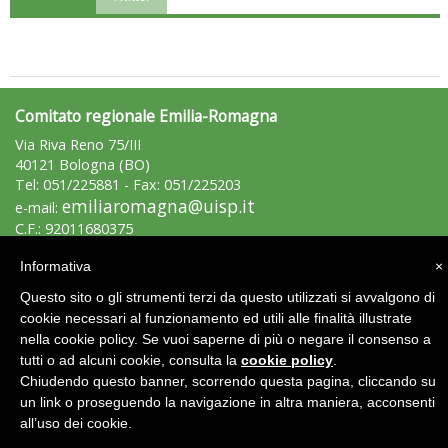
Comitato regionale Emilia-Romagna
Via Riva Reno 75/III
40121 Bologna (BO)
Tel: 051/225881 - Fax: 051/225203
emiliaromagna@uisp.it
e-mail:
C.F.: 92011680375
Informativa
×
Luglio 2026: "Pensando con i piedi, si possono fare le
Area Riservata 2.0
rivoluzioni"
Questo sito o gli strumenti terzi da questo utilizzati si avvalgono di
cookie necessari al funzionamento ed utili alle finalità illustrate
nella cookie policy. Se vuoi saperne di più o negare il consenso a
tutti o ad alcuni cookie, consulta la
cookie policy
.
Chiudendo questo banner, scorrendo questa pagina, cliccando su
un link o proseguendo la navigazione in altra maniera, acconsenti
all’uso dei cookie.