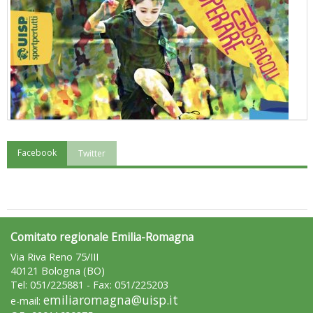
Facebook
Twitter
"Superare gli ostacoli": la relazione di Tiziano Pesce al CN Uisp
Comitato regionale Emilia-Romagna
Via Riva Reno 75/III
40121 Bologna (BO)
Tel: 051/225881 - Fax: 051/225203
emiliaromagna@uisp.it
e-mail: