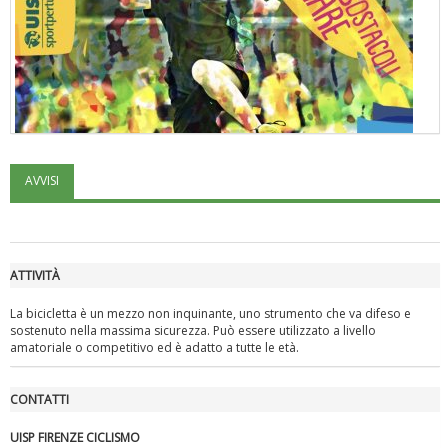
AVVISI
"Superare gli ostacoli": la relazione di Tiziano Pesce al CN Uisp
ATTIVITÀ
La bicicletta è un mezzo non inquinante, uno strumento che va difeso e
sostenuto nella massima sicurezza. Può essere utilizzato a livello
amatoriale o competitivo ed è adatto a tutte le età.
CONTATTI
UISP FIRENZE CICLISMO