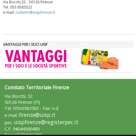
Via Bocchi,32 - 50126 Firenze
Luglio 2026: "Pensando con i piedi, si possono fare le
Tel. 055.6583522
rivoluzioni"
e-mail:
ciclismo@uispfirenze.it
VANTAGGI PER I SOCI UISP
Comitato Territoriale Firenze
Tiziano Pesce a Radio InBlu2000 traccia il bilancio della stagione
Via Bocchi, 32
50126 Firenze (FI)
Tel: 055/6583563 - Fax: n.d.
firenze@uisp.it
e-mail:
uispfirenze@registerpec.it
pec:
C.F. 94044500489
P.iva 03773990480