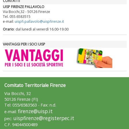
CONTATTI
Tiziano Pesce nel Cda di Fondazione Terzjus: prima riunione a
UISP FIRENZE PALLAVOLO
Roma
Via Bocchi,32 - 50126 Firenze
Tel. 055.6583515
e-mail:
uispfi.pallavolo@uispfirenze.it
Orario
: dal lunedì al venerdì 16.00-19.00
VANTAGGI PER I SOCI UISP
Comitato Territoriale Firenze
Via Bocchi, 32
50126 Firenze (FI)
Tel: 055/6583563 - Fax: n.d.
firenze@uisp.it
e-mail:
uispfirenze@registerpec.it
pec:
C.F. 94044500489