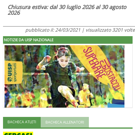
Chiusura estiva: dal 30 luglio 2026 al 30 agosto
2026
pubblicato il: 24/03/2021 | visualizzato 3201 volte
NOTIZIE DA UISP NAZIONALE
BACHECA ATLETI
BACHECA ALLENATORI
"Superare gli ostacoli": la relazione di Tiziano Pesce al CN Uisp