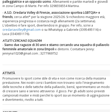
palleggiatrice e un opposto uomo
. Allenamenti e partite martedì e giovedì
in zona Campo di Marte. Per info 3298558554 Martina.
-
A.S.D. Oredaria Volley di Firenze, associazione sportiva LGBTQIA+ e
friends
, cerca atlet* per la stagione 2025/26. Si richiedono maggiore età,
esperienza pregressa e costanza negli allenamenti (2a settimana).
L'obiettivo è fare sport, divertendosi in gruppo. Per info, scrivi a
oredariavolley@gmail.com
o su WhatsApp a Gabriele (3395495116) o
Luca (3343651176).
ATLETI CERCANO SQUADRA
-
Siamo due ragazze di 30 anni e stiamo cercando una squadra di pallavolo
La formazione Uisp rallenta ma prosegue anche in estate
femminile amatoriale in zona Empoli
e dintorni. Contattare Jenny:
jennyna1020@gmail.com ; 3277969752
ATTIVITÀ
Promuovere lo sport come stile di vita e non come ricerca della massima
prestazione. Nei nostri corsi i bambini non trovano solo l'insegnamento
delle tecniche e delle tattiche della pallavolo, bensì, sperimentano un modo
di crescere sano e sereno attraverso il gioco. Per gli adulti sono previsti
campionati master e misti perchè lo sport sia un momento di aggregazione
e divertimento, rivolto a tutti.