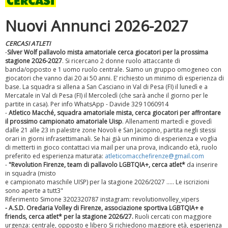
Nuovi Annunci 2026-2027
CERCASI ATLETI
-
Silver Wolf pallavolo mista amatoriale cerca giocatori per la prossima
stagione 2026-2027
. Si ricercano 2 donne ruolo attaccante di
banda/opposto e 1 uomo ruolo centrale. Siamo un gruppo omogeneo con
giocatori che vanno dai 20 ai 50 anni. E’ richiesto un minimo di esperienza di
base. La squadra si allena a San Casciano in Val di Pesa (FI) il lunedì e a
Mercatale in Val di Pesa (FI) il Mercoledì (che sarà anche il giorno per le
partite in casa). Per info WhatsApp - Davide 329 1060914
-
Atletico Macché, squadra amatoriale mista, cerca giocatori per affrontare
Luglio 2026: "Pensando con i piedi, si possono fare le
il prossimo campionato amatoriale Uisp
. Allenamenti martedì e giovedì
rivoluzioni"
dalle 21 alle 23 in palestre zone Novoli e San Jacopino, partita negli stessi
orari in giorni infrasettimanali. Se hai già un minimo di esperienza e voglia
di metterti in gioco contattaci via mail per una prova, indicando età, ruolo
preferito ed esperienza maturata:
atleticomacchefirenze@gmail.com
-
"Revolution Firenze, team di pallavolo LGBTQIA+, cerca atlet*
da inserire
in squadra (misto
e campionato maschile UISP) per la stagione 2026/2027 ..... Le iscrizioni
sono aperte a tutt3"
Riferimento Simone 3202320787 instagram: revolutionvolley_vipers
- A.S.D. Oredaria Volley di Firenze, associazione sportiva LGBTQIA+ e
friends, cerca atlet* per la stagione 2026/27.
Ruoli cercati con maggiore
urgenza: centrale, opposto e libero Si richiedono maggiore età, esperienza