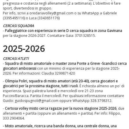
pregressa e costanza negli allenamenti (2 a settimana). L'obiettivo è fare
sport, divertendosi in gruppo.
Per info, scrivi a oredariavolley@gmail.com o su WhatsApp a Gabriele
(3395495116) o Luca (3343651176)
Tiziano Pesce a Radio InBlu2000 traccia il bilancio della stagione
CERCASI SQUADRA
-
Palleggiatrice con esperienza in serie D cerca squadra in zona Gavinana
per la stagione 2026-2027. Contattare Gaia: 3701328515.
2025-2026
CERCASI ATLETI
-
Squadra di misto amatoriale o master zona Ponte a Greve -Scandicci
cerca
giocatori ambosessi
con un minimo di esperienza per la stagione 2025-
2026. Per informazioni: Claudia 3299871420
-
Olimpia Poliri, squadra di misto amatori (età 20-40), cerca giocatori e
giocatrici per la prossima stagione, tutti i ruoli
. È richiesta almeno un po' di
esperienza. Spazi palestra lunedì e mercoledì ore 21-23 zona
Puccini/Baracca. Partita il mercoledì. Per qualsiasi informazione contattare
Guido: guidospugnoli@gmail.com oppure WhatsApp 328 3798312.
Ddl Lobby, Uisp: “Il Parlamento valorizzi le nostre specificità"
-
Certosa volley misto cerca ragazze per la nuova stagione 2025-2026
, due
allenamenti + partita (oppure un allenamento + partita). Per info: Filippo,
333 2904064.
- Misto amatoriale, ricerca una banda donna, una centrale donna, una