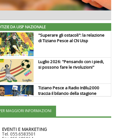
TIZIE DA UISP NAZIONALE
"Superare gli ostacoli": la relazione
di Tiziano Pesce al CN Uisp
Luglio 2026: "Pensando con i piedi,
si possono fare le rivoluzioni"
Tiziano Pesce a Radio InBlu2000
traccia il bilancio della stagione
PER MAGGIORI INFORMAZIONI
Ddl Lobby, Uisp: “Il Parlamento
valorizzi le nostre specificità"
EVENTI E MARKETING
Tel. 055.6583501