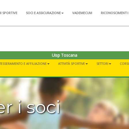
NI SPORTIVE
SOCI E ASSICURAZIONE
VADEMECUM
RICONOSCIMENTI 
Uisp Toscana
TESSERAMENTO E AFFILIAZIONE
ATTIVITÀ SPORTIVE
SETTORI
CORSI 
r i soci