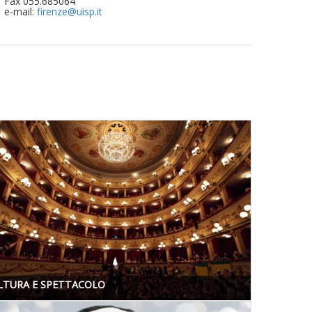
Fax 055.685064
La formazione Uisp rallenta ma
e-mail:
firenze@uisp.it
prosegue anche in estate
Tiziano Pesce nel Cda di
Fondazione Terzjus: prima riunione
a Roma
LTURA E SPETTACOLO