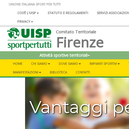
UNIONE ITALIANA SPORT PER TUTTI
COS'È L'UISP
STATUTO E REGOLAMENTI
SERVIZI ASSOCIAZIO
PRIVACY
Comitato Territoriale
Firenze
Attività sportive territoriali
HOME
CHI SIAMO
DOVE SIAMO
IMPIANTI SPORTIVI
MANIFESTAZIONI
BIBLIOTECA
CONTATTI
Vantaggi pe