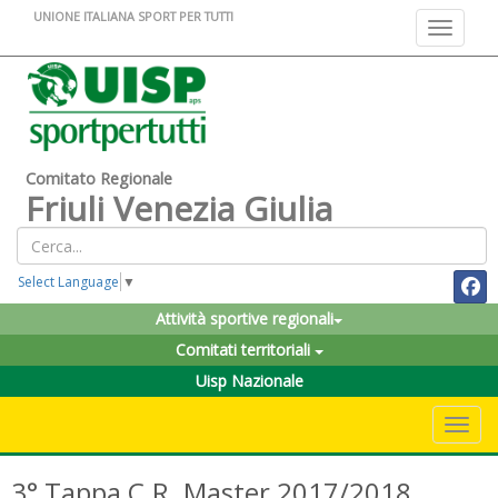
UNIONE ITALIANA SPORT PER TUTTI
Toggle na
Comitato Regionale
Friuli Venezia Giulia
Select Language
▼
Attività sportive regionali
Comitati territoriali
Uisp Nazionale
Toggle 
3° Tappa C.R. Master 2017/2018