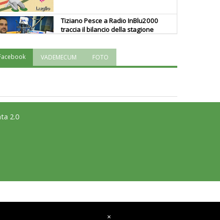
Tiziano Pesce a Radio InBlu2000
traccia il bilancio della stagione
Facebook
VADEMECUM
FOTO
Ddl Lobby, Uisp: “Il Parlamento
valorizzi le nostre specificità"
La formazione Uisp rallenta ma
prosegue anche in estate
ta 2.0
Tiziano Pesce nel Cda di
Fondazione Terzjus: prima riunione
a Roma
×