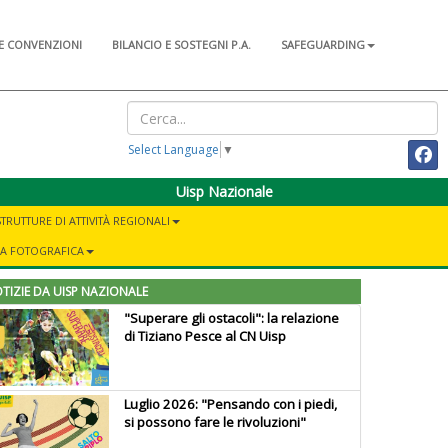
E CONVENZIONI
BILANCIO E SOSTEGNI P.A.
SAFEGUARDING
Select Language
▼
Uisp Nazionale
STRUTTURE DI ATTIVITÀ REGIONALI
IA FOTOGRAFICA
TIZIE DA UISP NAZIONALE
"Superare gli ostacoli": la relazione
di Tiziano Pesce al CN Uisp
Luglio 2026: "Pensando con i piedi,
si possono fare le rivoluzioni"