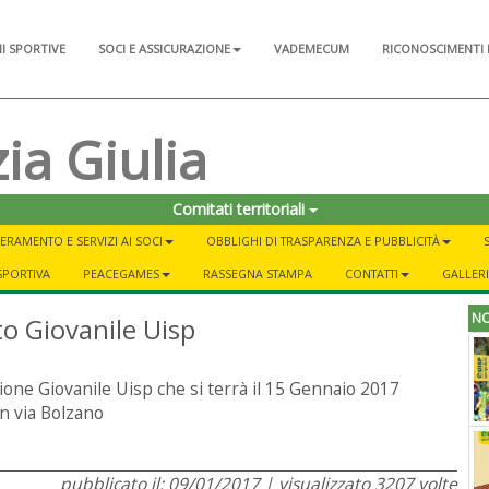
NI SPORTIVE
SOCI E ASSICURAZIONE
VADEMECUM
RICONOSCIMENTI 
ia Giulia
Comitati territoriali
ERAMENTO E SERVIZI AI SOCI
OBBLIGHI DI TRASPARENZA E PUBBLICITÀ
SPORTIVA
PEACEGAMES
RASSEGNA STAMPA
CONTATTI
GALLER
NO
o Giovanile Uisp
one Giovanile Uisp che si terrà il 15 Gennaio 2017
n via Bolzano
pubblicato il: 09/01/2017 | visualizzato 3207 volte