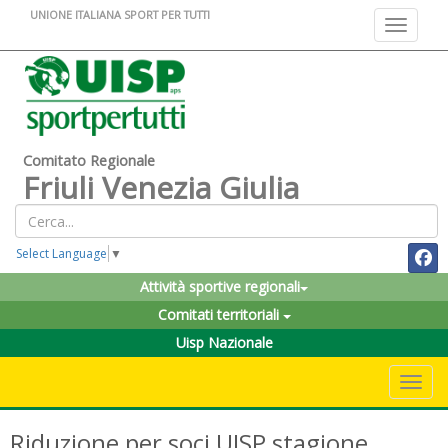
UNIONE ITALIANA SPORT PER TUTTI
Toggle na
Comitato Regionale
Friuli Venezia Giulia
Select Language
▼
Attività sportive regionali
Comitati territoriali
Uisp Nazionale
Toggle 
Riduzione per soci UISP stagione