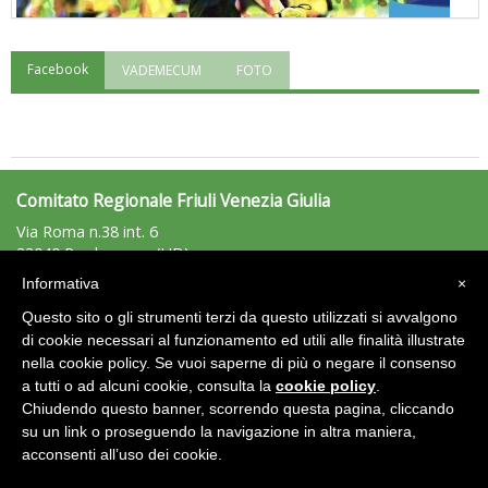
Facebook
VADEMECUM
FOTO
"Superare gli ostacoli": la relazione di Tiziano Pesce al CN Uisp
Comitato Regionale Friuli Venezia Giulia
Via Roma n.38 int. 6
33040 Pradamano. (UD)
Tel: 0432/640154 - Fax: 0432/641853
Informativa
×
friuliveneziagiulia@uisp.it
e-mail:
Questo sito o gli strumenti terzi da questo utilizzati si avvalgono
C.F.: 94019050304
di cookie necessari al funzionamento ed utili alle finalità illustrate
nella cookie policy. Se vuoi saperne di più o negare il consenso
Luglio 2026: "Pensando con i piedi, si possono fare le
Area Riservata 2.0
a tutti o ad alcuni cookie, consulta la
cookie policy
.
rivoluzioni"
Chiudendo questo banner, scorrendo questa pagina, cliccando
su un link o proseguendo la navigazione in altra maniera,
acconsenti all’uso dei cookie.