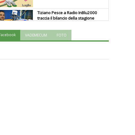
Tiziano Pesce a Radio InBlu2000
traccia il bilancio della stagione
Facebook
VADEMECUM
FOTO
Ddl Lobby, Uisp: “Il Parlamento
valorizzi le nostre specificità"
La formazione Uisp rallenta ma
prosegue anche in estate
Tiziano Pesce nel Cda di
Fondazione Terzjus: prima riunione
a Roma