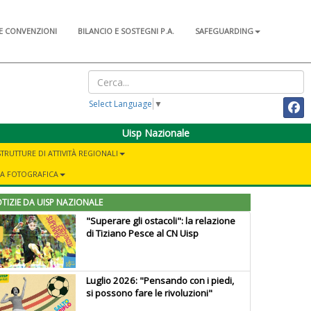
E CONVENZIONI
BILANCIO E SOSTEGNI P.A.
SAFEGUARDING
Select Language
▼
Uisp Nazionale
STRUTTURE DI ATTIVITÀ REGIONALI
IA FOTOGRAFICA
TIZIE DA UISP NAZIONALE
"Superare gli ostacoli": la relazione
di Tiziano Pesce al CN Uisp
Luglio 2026: "Pensando con i piedi,
si possono fare le rivoluzioni"