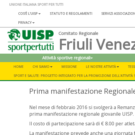
UNIONE ITALIANA SPORT PER TUTTI
COS'È L'UISP
STATUTO E REGOLAMENTI
SERVIZI ASSOCIAZIO
PRIVACY
Comitato Regionale
Friuli Venez
Attività sportive regionali
HOME
CHI SIAMO
MISSIONE
LE NOSTRE ATTIVITÀ
TESS
SPORT E SALUTE: PROGETTO INTEGRATO PER LA PROMOZIONE DELL’ATTIVITÀ 
Prima manifestazione Regionale
Nel mese di febbraio 2016 si svolgerà a Remanza
prima manifestazione regionale giovanile UISP.
Il costo di partecipazione sarà di € 8.00 per atle
La manifestazione prevede anche una giornata fi