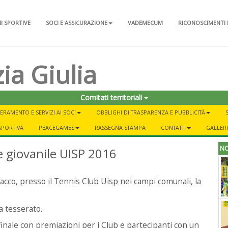
NI SPORTIVE
SOCI E ASSICURAZIONE
VADEMECUM
RICONOSCIMENTI 
ia Giulia
Comitati territoriali
ERAMENTO E SERVIZI AI SOCI
OBBLIGHI DI TRASPARENZA E PUBBLICITÀ
SPORTIVA
PEACEGAMES
RASSEGNA STAMPA
CONTATTI
GALLER
NO
 giovanile UISP 2016
cco, presso il Tennis Club Uisp nei campi comunali, la
ta tesserato.
nale con premiazioni per i Club e partecipanti con un