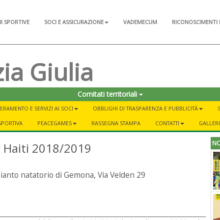
NI SPORTIVE
SOCI E ASSICURAZIONE
VADEMECUM
RICONOSCIMENTI 
ia Giulia
Comitati territoriali
ERAMENTO E SERVIZI AI SOCI
OBBLIGHI DI TRASPARENZA E PUBBLICITÀ
SPORTIVA
PEACEGAMES
RASSEGNA STAMPA
CONTATTI
GALLER
NO
 Haiti 2018/2019
ianto natatorio di Gemona, Via Velden 29