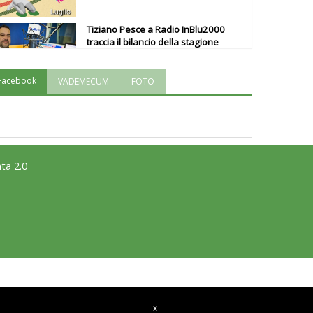
Tiziano Pesce a Radio InBlu2000
traccia il bilancio della stagione
Facebook
VADEMECUM
FOTO
Ddl Lobby, Uisp: “Il Parlamento
valorizzi le nostre specificità"
La formazione Uisp rallenta ma
prosegue anche in estate
ta 2.0
Tiziano Pesce nel Cda di
Fondazione Terzjus: prima riunione
a Roma
×