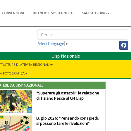
E CONVENZIONI
BILANCIO E SOSTEGNI P.A.
SAFEGUARDING
Select Language
▼
Uisp Nazionale
STRUTTURE DI ATTIVITÀ REGIONALI
IA FOTOGRAFICA
TIZIE DA UISP NAZIONALE
"Superare gli ostacoli": la relazione
di Tiziano Pesce al CN Uisp
Luglio 2026: "Pensando con i piedi,
si possono fare le rivoluzioni"