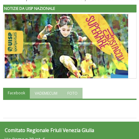
NOTIZIE DA UISP NAZIONALE
Facebook
VADEMECUM
FOTO
"Superare gli ostacoli": la relazione di Tiziano Pesce al CN Uisp
Comitato Regionale Friuli Venezia Giulia