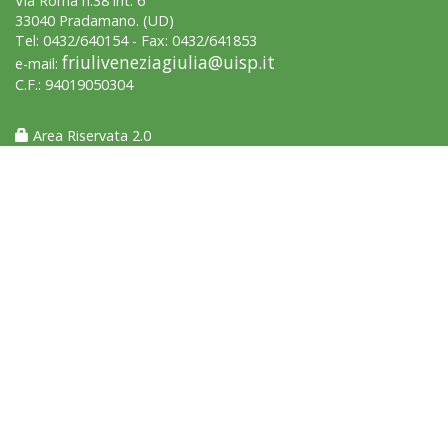
Via Roma n.38 int. 6
33040 Pradamano. (UD)
Tel: 0432/640154 - Fax: 0432/641853
friuliveneziagiulia@uisp.it
e-mail:
C.F.: 94019050304
Luglio 2026: "Pensando con i piedi, si possono fare le
Area Riservata 2.0
rivoluzioni"
Tiziano Pesce a Radio InBlu2000 traccia il bilancio della stagione