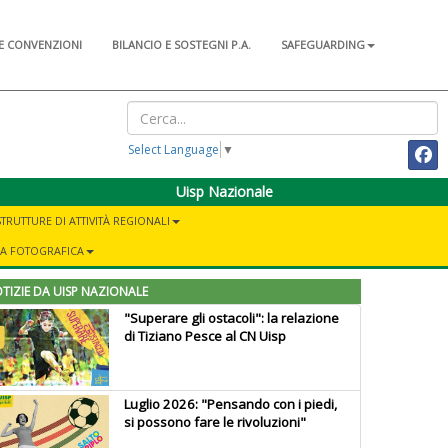
E CONVENZIONI
BILANCIO E SOSTEGNI P.A.
SAFEGUARDING
Select Language
▼
Uisp Nazionale
STRUTTURE DI ATTIVITÀ REGIONALI
IA FOTOGRAFICA
TIZIE DA UISP NAZIONALE
"Superare gli ostacoli": la relazione
di Tiziano Pesce al CN Uisp
Luglio 2026: "Pensando con i piedi,
si possono fare le rivoluzioni"