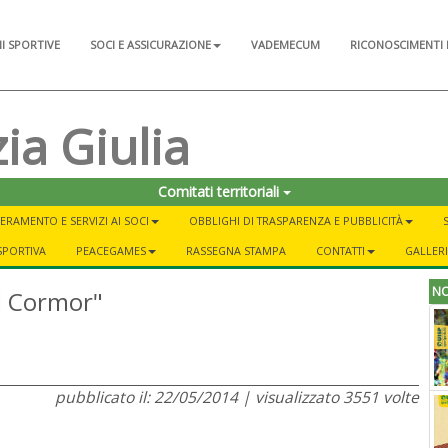
NI SPORTIVE
SOCI E ASSICURAZIONE
VADEMECUM
RICONOSCIMENTI 
ia Giulia
Comitati territoriali
ERAMENTO E SERVIZI AI SOCI
OBBLIGHI DI TRASPARENZA E PUBBLICITÀ
SPORTIVA
PEACEGAMES
RASSEGNA STAMPA
CONTATTI
GALLER
NO
el Cormor"
pubblicato il: 22/05/2014 | visualizzato 3551 volte