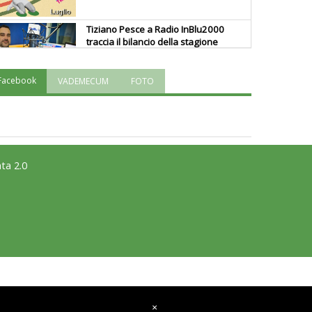
Tiziano Pesce a Radio InBlu2000
traccia il bilancio della stagione
Facebook
VADEMECUM
FOTO
Ddl Lobby, Uisp: “Il Parlamento
valorizzi le nostre specificità"
La formazione Uisp rallenta ma
prosegue anche in estate
ta 2.0
Tiziano Pesce nel Cda di
Fondazione Terzjus: prima riunione
a Roma
×