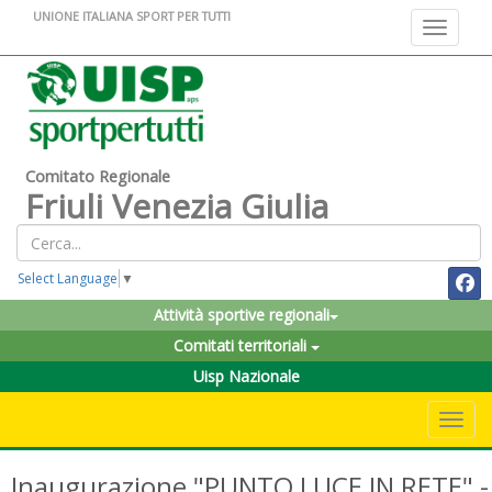
UNIONE ITALIANA SPORT PER TUTTI
Toggle na
Comitato Regionale
Friuli Venezia Giulia
Select Language
▼
Attività sportive regionali
Comitati territoriali
Uisp Nazionale
Toggle 
Inaugurazione "PUNTO LUCE IN RETE" -