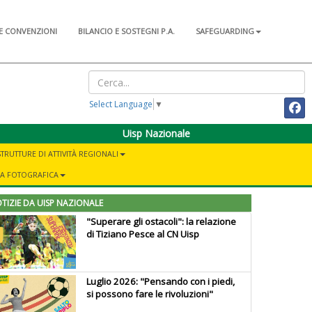
E CONVENZIONI
BILANCIO E SOSTEGNI P.A.
SAFEGUARDING
Select Language
▼
Uisp Nazionale
STRUTTURE DI ATTIVITÀ REGIONALI
IA FOTOGRAFICA
TIZIE DA UISP NAZIONALE
"Superare gli ostacoli": la relazione
di Tiziano Pesce al CN Uisp
Luglio 2026: "Pensando con i piedi,
si possono fare le rivoluzioni"