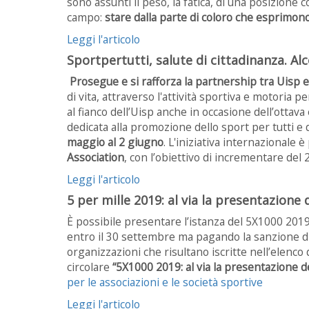
sono assunti il peso, la fatica, di una posizion
campo:
stare dalla parte di coloro che esprimon
Leggi l'articolo
Sportpertutti, salute di cittadinanza. Al
Prosegue e si rafforza la partnership tra Uisp 
di vita, attraverso l'attività sportiva e motoria 
al fianco dell’Uisp anche in occasione dell’ottava
dedicata alla promozione dello sport per tutti e di
maggio al 2 giugno
. L'iniziativa internazionale 
Association
, con l’obiettivo di incrementare del 
Leggi l'articolo
5 per mille 2019: al via la presentazion
È possibile presentare l’istanza del 5X1000 2019 
entro il 30 settembre ma pagando la sanzione di
organizzazioni che risultano iscritte nell’elenco 
circolare
“5X1000 2019: al via la presentazione 
per le associazioni e le società sportive
Leggi l'articolo