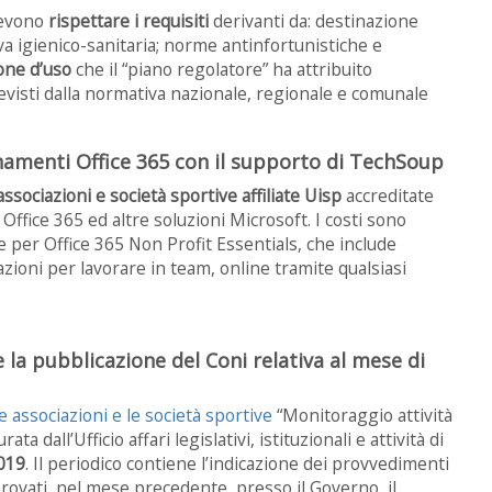
 devono
rispettare i requisiti
derivanti da: destinazione
iva igienico-sanitaria; norme antinfortunistiche e
ione d’uso
che il “piano regolatore” ha attribuito
visti dalla normativa nazionale, regionale e comunale
onamenti Office 365 con il supporto di TechSoup
ssociazioni e società sportive affiliate Uisp
accreditate
ffice 365 ed altre soluzioni Microsoft. I costi sono
e per Office 365 Non Profit Essentials, che include
zioni per lavorare in team, online tramite qualsiasi
e la pubblicazione del Coni relativa al mese di
le associazioni e le società sportive
“Monitoraggio attività
curata dall’Ufficio affari legislativi, istituzionali e attività di
2019
. Il periodico contiene l’indicazione dei provvedimenti
provati, nel mese precedente, presso il Governo, il