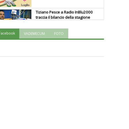
Tiziano Pesce a Radio InBlu2000
traccia il bilancio della stagione
Facebook
VADEMECUM
FOTO
Ddl Lobby, Uisp: “Il Parlamento
valorizzi le nostre specificità"
La formazione Uisp rallenta ma
prosegue anche in estate
Tiziano Pesce nel Cda di
Fondazione Terzjus: prima riunione
a Roma