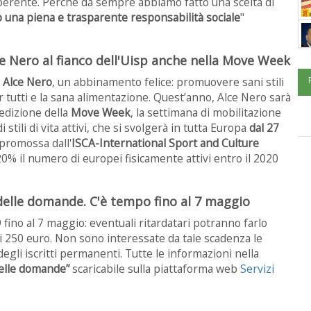
e coerente. Perché da sempre abbiamo fatto una scelta di
o una piena e trasparente responsabilità sociale
"
ce Nero al fianco dell'Uisp anche nella Move Week
e Alce Nero
, un abbinamento felice: promuovere sani stili
per tutti e la sana alimentazione. Quest’anno, Alce Nero sarà
 edizione della
Move Week
, la settimana di mobilitazione
 stili di vita attivi, che si svolgerà in tutta Europa
dal 27
è promossa dall'
ISCA-International Sport and Culture
20% il numero di europei fisicamente attivi entro il 2020
e delle domande. C'è tempo fino al 7 maggio
fino al 7 maggio: eventuali ritardatari potranno farlo
 250 euro. Non sono interessate da tale scadenza le
degli iscritti permanenti. Tutte le informazioni nella
delle domande”
scaricabile sulla piattaforma web
Servizi