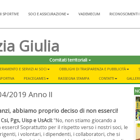
NI SPORTIVE
SOCI E ASSICURAZIONE
VADEMECUM
RICONOSCIMENTI 
ia Giulia
Comitati territoriali
ERAMENTO E SERVIZI AI SOCI
OBBLIGHI DI TRASPARENZA E PUBBLICITÀ
SPORTIVA
PEACEGAMES
RASSEGNA STAMPA
CONTATTI
GALLER
NO
04/2019 Anno II
nzi, abbiamo proprio deciso di non esserci!
si, Pgs, Uisp e UsAcli:
"No, non stiamo giocando a
sserci! Soprattutto per il rispetto verso i nostri soci, le
igenti, i volontari, i dipendenti, i collaboratori, che si