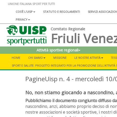
UNIONE ITALIANA SPORT PER TUTTI
COS'È L'UISP
STATUTO E REGOLAMENTI
SERVIZI ASSOCIAZIO
PRIVACY
Comitato Regionale
Friuli Venez
Attività sportive regionali
HOME
CHI SIAMO
MISSIONE
LE NOSTRE ATTIVITÀ
TESS
SPORT E SALUTE: PROGETTO INTEGRATO PER LA PROMOZIONE DELL’ATTIVITÀ 
PagineUisp n. 4 - mercoledì 10/
No, non stiamo giocando a nascondino, a
Pubblichiamo il documento congiunto diffuso da C
nascondino, anzi, abbiamo proprio deciso di non e
nostre associazioni e società sportive, i nostri dir