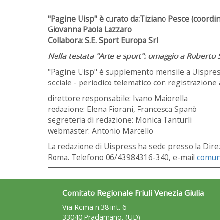
"Pagine Uisp" è curato da:Tiziano Pesce (coordin
Giovanna Paola Lazzaro
Collabora: S.E. Sport Europa Srl
Nella testata "Arte e sport": omaggio a Roberto 
"Pagine Uisp" è supplemento mensile a Uispress 
sociale - periodico telematico con registrazion
direttore responsabile: Ivano Maiorella
redazione: Elena Fiorani, Francesca Spanò
segreteria di redazione: Monica Tanturli
webmaster: Antonio Marcello
La redazione di Uispress ha sede presso la Dire
Roma. Telefono 06/43984316-340, e-mail
comun
Comitato Regionale Friuli Venezia Giulia
Via Roma n.38 int. 6
33040 Pradamano. (UD)