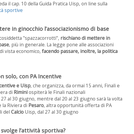
da il cap. 10 della Guida Pratica Uisp, on line sulla
età sportive
tere in ginocchio l’associazionismo di base
cosiddetta "spazzacorrotti",
rischiano di mettere in
 base
, più in generale. La legge pone alle associazioni
di vista economico,
facendo passare, inoltre, la politica
on solo, con PA Incentive
centive e Uisp
, che organizza, da ormai 15 anni, Finali e
iera di
Rimini
ospiterà le Finali nazionali
l 27 al 30 giugno, mentre dal 20 al 23 giugno sarà la volta
e la Riviera di
Pesaro
, altra opportunità offerta di PA
li del
Calcio
Uisp, dal 27 al 30 giugno
svolge l’attività sportiva?