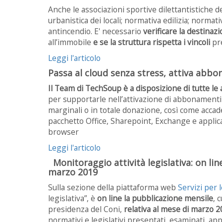
Anche le associazioni sportive dilettantistiche
urbanistica dei locali; normativa edilizia; normat
antincendio. E' necessario
verificare la destinaz
all’immobile
e se la struttura rispetta i vincoli
pre
Leggi l'articolo
Passa al cloud senza stress, attiva abb
Il Team di TechSoup è a disposizione di tutte le a
per supportarle nell’attivazione di abbonamenti O
marginali o in totale donazione, così come accad
pacchetto Office, Sharepoint, Exchange e applica
browser
Leggi l'articolo
Monitoraggio attività legislativa: on lin
marzo 2019
Sulla sezione della piattaforma web
Servizi per 
legislativa”, è
on line la pubblicazione mensile
, 
presidenza del Coni,
relativa al mese di marzo 
normativi e legislativi presentati, esaminati, ap