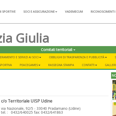
NI SPORTIVE
SOCI E ASSICURAZIONE
VADEMECUM
RICONOSCIMENTI 
ia Giulia
Comitati territoriali
ERAMENTO E SERVIZI AI SOCI
OBBLIGHI DI TRASPARENZA E PUBBLICITÀ
SPORTIVA
PEACEGAMES
RASSEGNA STAMPA
CONTATTI
GALLER
NO
c/o Territoriale UISP Udine
via Nazionale, 92/5 - 33040 Pradamano (Udine)
tel. : 0432/640025 fax: 0432/641863