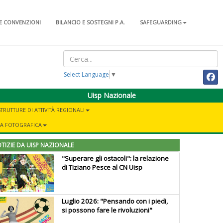
E CONVENZIONI
BILANCIO E SOSTEGNI P.A.
SAFEGUARDING
Select Language
▼
Uisp Nazionale
STRUTTURE DI ATTIVITÀ REGIONALI
IA FOTOGRAFICA
TIZIE DA UISP NAZIONALE
"Superare gli ostacoli": la relazione
di Tiziano Pesce al CN Uisp
Luglio 2026: "Pensando con i piedi,
si possono fare le rivoluzioni"