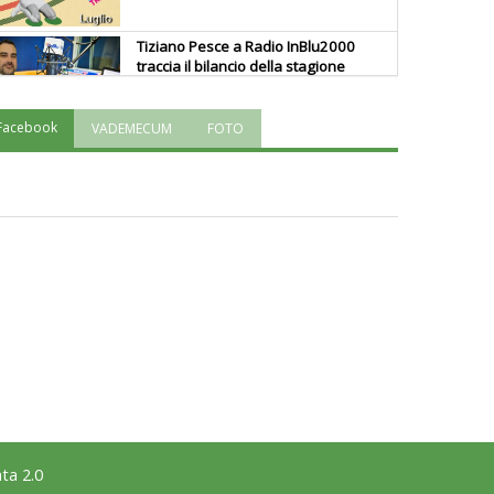
Tiziano Pesce a Radio InBlu2000
traccia il bilancio della stagione
Facebook
VADEMECUM
FOTO
Ddl Lobby, Uisp: “Il Parlamento
valorizzi le nostre specificità"
La formazione Uisp rallenta ma
prosegue anche in estate
Tiziano Pesce nel Cda di
Fondazione Terzjus: prima riunione
a Roma
ta 2.0