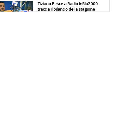
Tiziano Pesce a Radio InBlu2000
traccia il bilancio della stagione
Ddl Lobby, Uisp: “Il Parlamento
valorizzi le nostre specificità"
La formazione Uisp rallenta ma
prosegue anche in estate
Tiziano Pesce nel Cda di
Fondazione Terzjus: prima riunione
a Roma