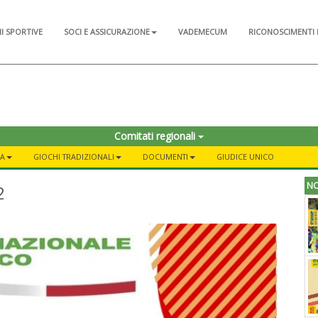
NI SPORTIVE
SOCI E ASSICURAZIONE
VADEMECUM
RICONOSCIMENTI 
Comitati regionali
RA
GIOCHI TRADIZIONALI
DOCUMENTI
GIUDICE UNICO
NO
2