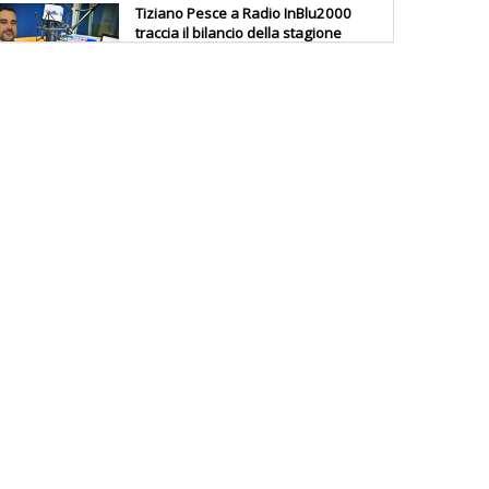
Tiziano Pesce a Radio InBlu2000
traccia il bilancio della stagione
Ddl Lobby, Uisp: “Il Parlamento
valorizzi le nostre specificità"
La formazione Uisp rallenta ma
prosegue anche in estate
Tiziano Pesce nel Cda di
Fondazione Terzjus: prima riunione
a Roma