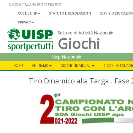
UNIONE ITALIANA SPORT PER TUTTI
COS'È L'UISP
STATUTO E REGOLAMENTI
SERVIZI ASSOCIAZIO
PRIVACY
Settore di Attività Nazionale
Giochi
Uisp Nazionale
HOME
CHI SIAMO
GIOCHI INDIVIDUALI
GIOCHI DI SQUAD
Tiro Dinamico alla Targa . Fase 