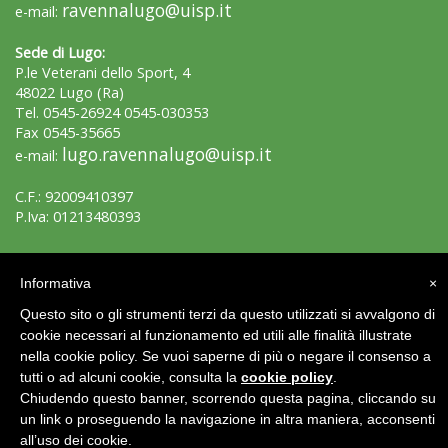
ravennalugo@uisp.it
e-mail:
Sede di Lugo:
P.le Veterani dello Sport, 4
48022 Lugo (Ra)
Tel. 0545-26924 0545-030353
Fax 0545-35665
lugo.ravennalugo@uisp.it
e-mail:
C.F.: 92009410397
P.Iva: 01213480393
Area Riservata 2.0
Informativa
×
Questo sito o gli strumenti terzi da questo utilizzati si avvalgono di
cookie necessari al funzionamento ed utili alle finalità illustrate
nella cookie policy. Se vuoi saperne di più o negare il consenso a
tutti o ad alcuni cookie, consulta la
cookie policy
.
Chiudendo questo banner, scorrendo questa pagina, cliccando su
un link o proseguendo la navigazione in altra maniera, acconsenti
all’uso dei cookie.