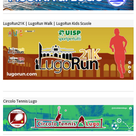
LugoRun21K | LugoRun Walk | LugoRun Kids Scuole
Tiziano Pesce a Radio InBlu2000 traccia il bilancio della stagione
Circolo Tennis Lugo