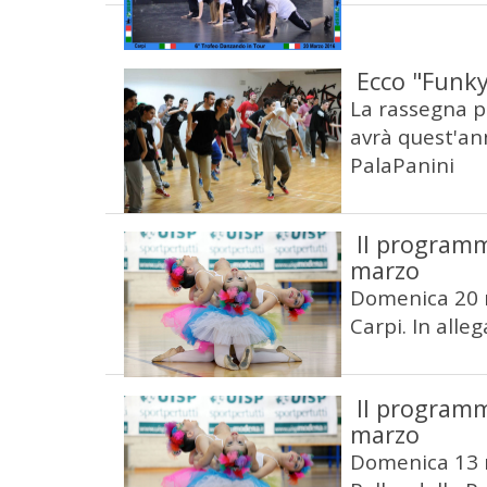
Ecco "Funky
La rassegna p
avrà quest'an
PalaPanini
Il program
marzo
Domenica 20 m
Carpi. In alle
Il program
marzo
Domenica 13 m