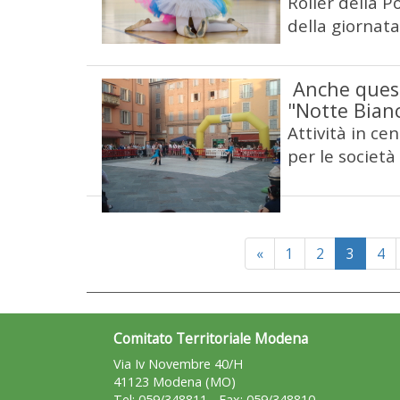
Roller della P
della giornata
Anche ques
"Notte Bian
Attività in ce
per le società
Previous
«
1
2
3
4
Comitato Territoriale Modena
Via Iv Novembre 40/H
41123 Modena (MO)
Tel: 059/348811 - Fax: 059/348810