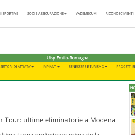
NI SPORTIVE
SOCI E ASSICURAZIONE
VADEMECUM
RICONOSCIMENTI 
Uisp Emilia-Romagna
SETTORI DI ATTIVITA'
IMPIANTI
BENESSERE E TURISMO
PROGETTI E
NO
n Tour: ultime eliminatorie a Modena
'ultima tappa preliminare prima della