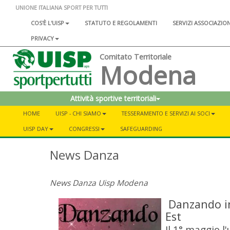
UNIONE ITALIANA SPORT PER TUTTI
COS'È L'UISP
STATUTO E REGOLAMENTI
SERVIZI ASSOCIAZIO
PRIVACY
Comitato Territoriale
Modena
Attività sportive territoriali
HOME
UISP - CHI SIAMO
TESSERAMENTO E SERVIZI AI SOCI
UISP DAY
CONGRESSI
SAFEGUARDING
News Danza
News Danza Uisp Modena
Danzando i
Est
Il 1° maggio l