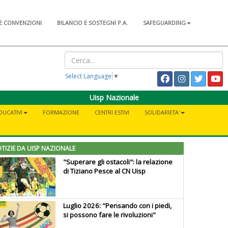
E CONVENZIONI
BILANCIO E SOSTEGNI P.A.
SAFEGUARDING
Select Language
▼
Uisp Nazionale
DUCATIVI
FORMAZIONE
CENTRI ESTIVI
SOLIDARIETA'
TIZIE DA UISP NAZIONALE
"Superare gli ostacoli": la relazione
di Tiziano Pesce al CN Uisp
Luglio 2026: "Pensando con i piedi,
si possono fare le rivoluzioni"