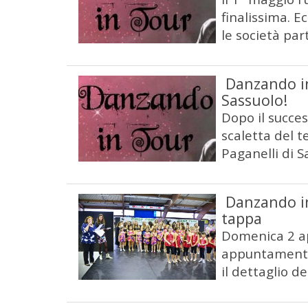
finalissima. Ec
le società par
Danzando in 
Sassuolo!
Dopo il succe
scaletta del t
Paganelli di S
Danzando in
tappa
Domenica 2 ap
appuntamento 
il dettaglio d