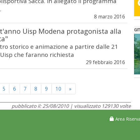
olisportiva Sacca. In allegato il programma
.
8 marzo 2016
t'anno Uisp Modena protagonista alla
GIT
ca"
ntro storico e animazione a partire dalle 21
 Uisp che faranno richiesta
29 febbraio 2016
Next
5
6
7
8
9
10
»
pubblicato il: 25/08/2010 | visualizzato 129130 volte
Area Riserva