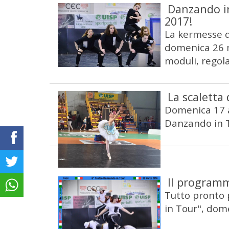
Danzando in
2017!
La kermesse d
domenica 26 m
moduli, regol
La scaletta 
Domenica 17 ap
Danzando in To
Il programm
Tutto pronto p
in Tour", dome