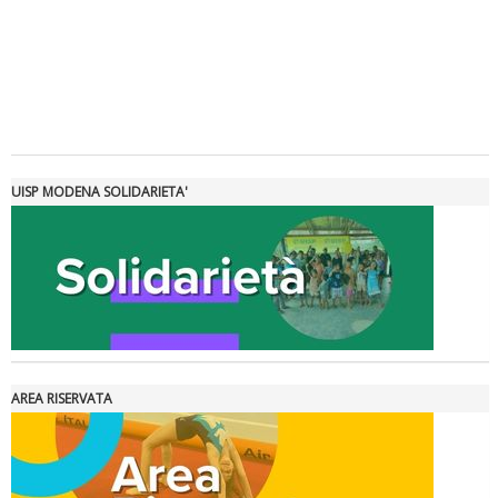
Tiziano Pesce a Radio InBlu2000 traccia il bilancio della stagione
UISP MODENA SOLIDARIETA'
AREA RISERVATA
Ddl Lobby, Uisp: “Il Parlamento valorizzi le nostre specificità"