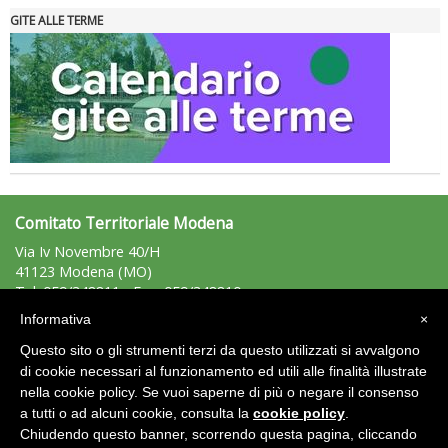
GITE ALLE TERME
Tiziano Pesce nel Cda di Fondazione Terzjus: prima riunione a
Roma
Comitato Territoriale Modena
Via Iv Novembre 40/H
41123 Modena (MO)
Tel: 059/348811 - Fax: 059/348810
modena@uisp.it
e-mail:
Informativa
×
C.F.: 94014150364
Questo sito o gli strumenti terzi da questo utilizzati si avvalgono
P.Iva: 02231330362
di cookie necessari al funzionamento ed utili alle finalità illustrate
nella cookie policy. Se vuoi saperne di più o negare il consenso
Area Riservata 2.0
a tutti o ad alcuni cookie, consulta la
cookie policy
.
Chiudendo questo banner, scorrendo questa pagina, cliccando