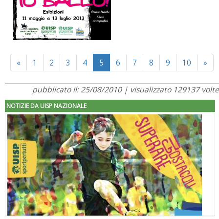
Previous
Ne
«
1
2
3
4
5
6
7
8
9
10
»
pubblicato il: 25/08/2010 | visualizzato 129137 volte
NOTIZIE DA UISP NAZIONALE